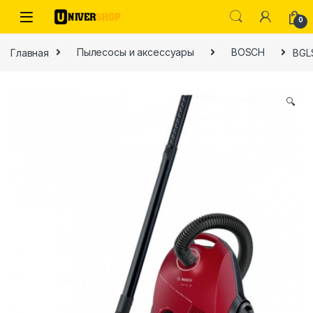
Skip to navigation
Skip to content
0
Главная
Пылесосы и аксессуары
BOSCH
BGL
🔍
ы