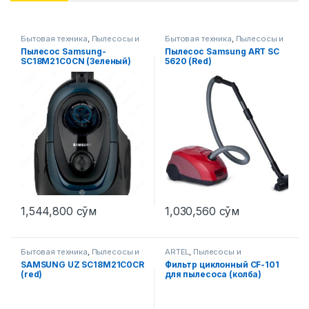
Бытовая техника
,
Пылесосы и
Бытовая техника
,
Пылесосы и
аксессуары
аксессуары
Пылесос Samsung-
Пылесос Samsung ART SC
SC18M21C0CN (Зеленый)
5620 (Red)
1,544,800
сўм
1,030,560
сўм
Бытовая техника
,
Пылесосы и
ARTEL
,
Пылесосы и
аксессуары
аксессуары
SAMSUNG UZ SC18M21C0CR
Фильтр циклонный CF-101
(red)
для пылесоса (колба)