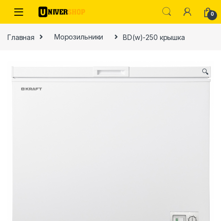
Skip to navigation
Skip to content
0
Главная
Морозильники
BD(w)-250 крышка
🔍
ы