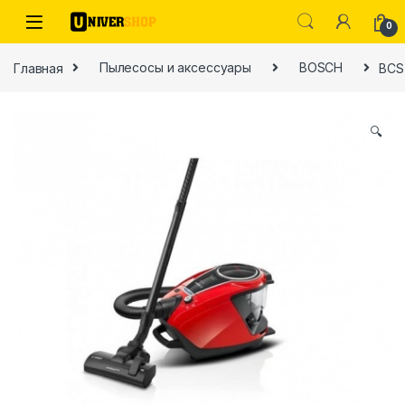
Skip to navigation
Skip to content
0
Главная
Пылесосы и аксессуары
BOSCH
BCS
🔍
ы