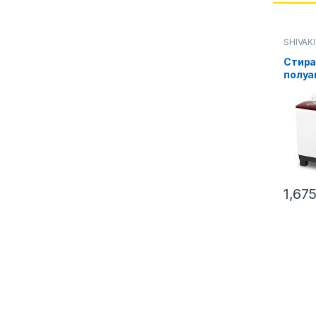
SHIVAKI
Стирал
Стира
полуа
TG 100
1,67