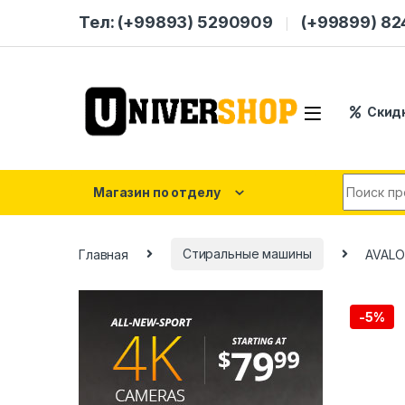
Skip to navigation
Skip to content
Тел: (+99893) 5290909
(+99899) 8
Скид
Search for
Магазин по отделу
Главная
Стиральные машины
AVALO
-
5%