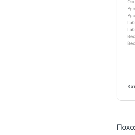
Опц
Уро
Уро
Габ
Габ
Вес
Вес
Ка
Похо