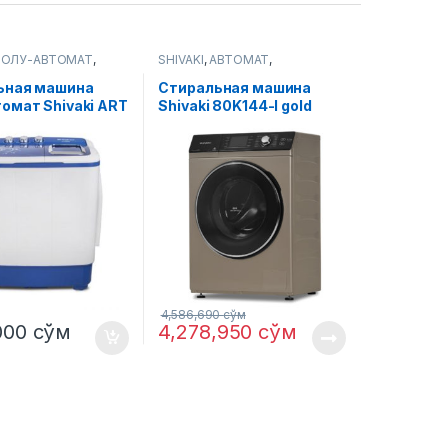
ПОЛУ-АВТОМАТ
,
SHIVAKI
,
АВТОМАТ
,
ые машины
Стиральные машины
ьная машина
Стиральная машина
омат Shivaki ART
Shivaki 80K144-I gold
6 Кг
4,586,690
сўм
,000
сўм
4,278,950
сўм