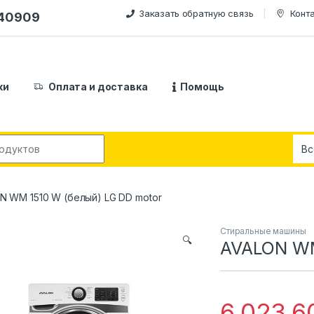
Заказать обратную связь
Конт
240909
ки
Оплата и доставка
Помощь
:
N WM 1510 W (белый) LG DD motor
Стиральные машины
🔍
AVALON WM
6,023,