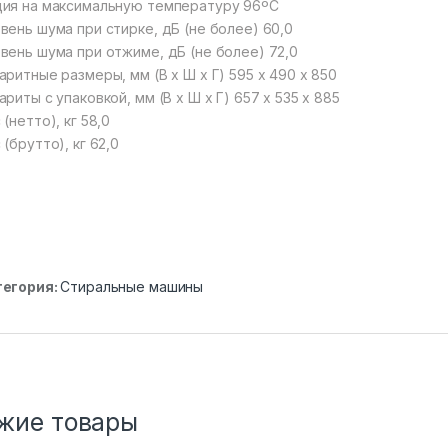
ия на максимальную температуру 96ºС
вень шума при стирке, дБ (не более) 60,0
вень шума при отжиме, дБ (не более) 72,0
аритные размеры, мм (В х Ш х Г) 595 х 490 х 850
ариты с упаковкой, мм (В х Ш х Г) 657 х 535 х 885
 (нетто), кг 58,0
 (брутто), кг 62,0
тегория:
Стиральные машины
жие товары