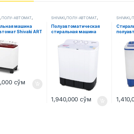
,
ПОЛУ-АВТОМАТ
,
SHIVAKI
,
ПОЛУ-АВТОМАТ
,
SHIVAKI
,
ьные машины
Стиральные машины
Стиральн
льная машина
Полуавтоматическая
Стирал
втомат Shivaki ART
стиральная машина
полуавт
 P 10 Кг
Shivaki ART TG 60
TE 60 L 
5,000
сўм
1,940,000
сўм
1,410