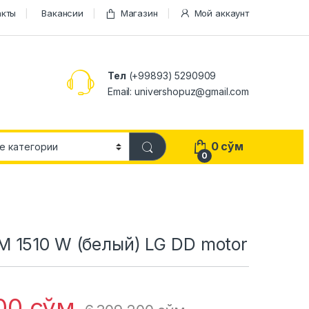
акты
Вакансии
Магазин
Мой аккаунт
Тел
(+99893) 5290909
Email: univershopuz@gmail.com
0
сўм
0
 1510 W (белый) LG DD motor
600
сўм