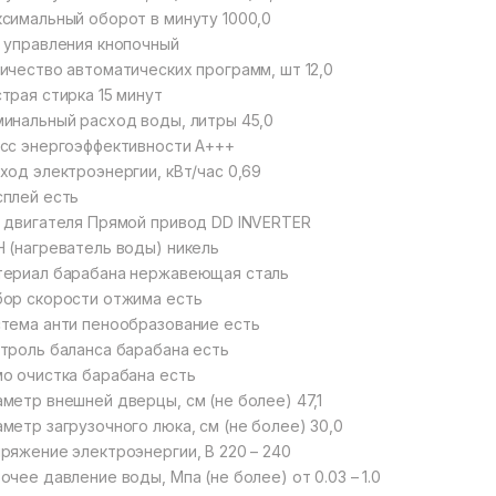
симальный оборот в минуту 1000,0
 управления кнопочный
ичество автоматических программ, шт 12,0
трая стирка 15 минут
инальный расход воды, литры 45,0
сс энергоэффективности А+++
ход электроэнергии, кВт/час 0,69
плей есть
 двигателя Прямой привод DD INVERTER
 (нагреватель воды) никель
ериал барабана нержавеющая сталь
ор скорости отжима есть
тема анти пенообразование есть
троль баланса барабана есть
о очистка барабана есть
метр внешней дверцы, см (не более) 47,1
метр загрузочного люка, см (не более) 30,0
ряжение электроэнергии, В 220 – 240
очее давление воды, Мпа (не более) от 0.03 – 1.0