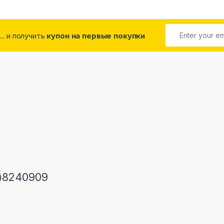
... и получить
купон на первые покупки
)8240909