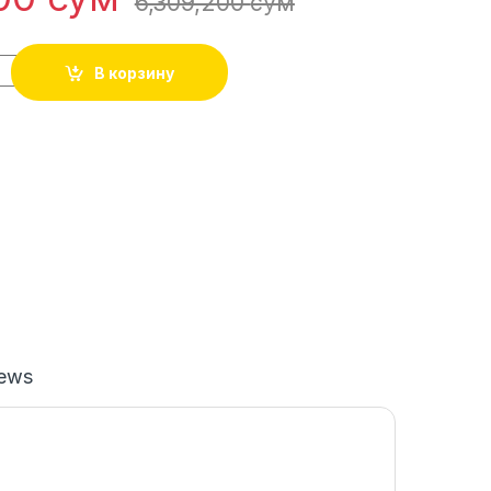
6,309,200
сўм
В корзину
iews