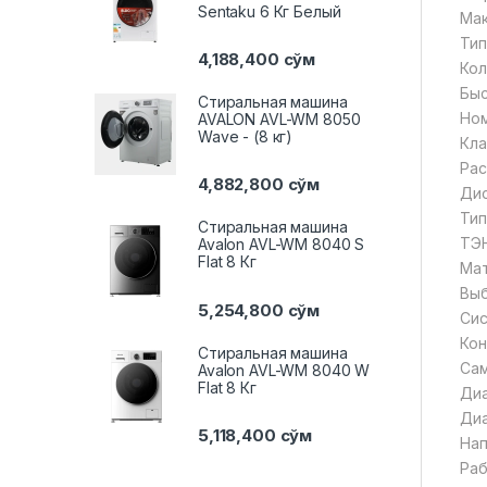
Sentaku 6 Кг Белый
Мак
Тип
4,188,400
сўм
Кол
Быс
Стиральная машина
Ном
AVALON AVL-WM 8050
Wave - (8 кг)
Кла
Рас
4,882,800
сўм
Дис
Тип
Стиральная машина
ТЭН
Avalon AVL-WM 8040 S
Flat 8 Кг
Мат
Выб
5,254,800
сўм
Сис
Кон
Стиральная машина
Сам
Avalon AVL-WM 8040 W
Flat 8 Кг
Диа
Диа
5,118,400
сўм
Нап
Раб