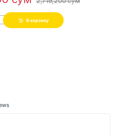
2,719,200
сўм
В корзину
iews