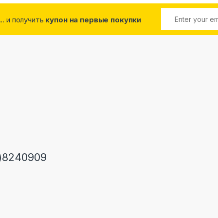
... и получить
купон на первые покупки
)8240909