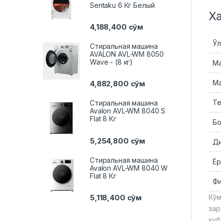
Sentaku 6 Кг Белый
Х
4,188,400
сўм
Ўл
Стиральная машина
AVALON AVL-WM 8050
Wave - (8 кг)
М
Ма
4,882,800
сўм
Те
Стиральная машина
Avalon AVL-WM 8040 S
Flat 8 Кг
Бо
5,254,800
сўм
Д
Стиральная машина
Ёр
Avalon AVL-WM 8040 W
Flat 8 Кг
Фи
5,118,400
сўм
Кўм
зар
куб