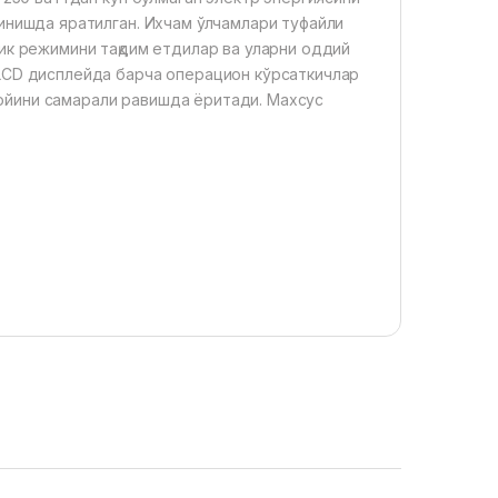
ринишда яратилган. Ихчам ўлчамлари туфайли
лик режимини тақдим етдилар ва уларни оддий
 LCD дисплейда барча операцион кўрсаткичлар
ш жойини самарали равишда ёритади. Махсус