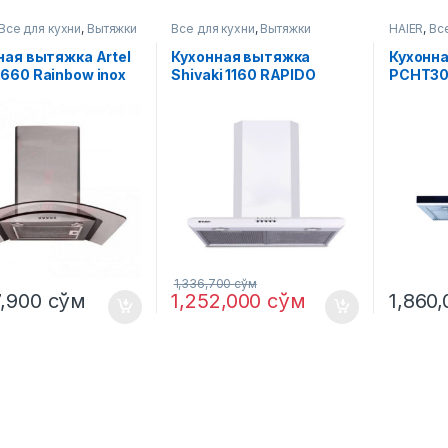
Все для кухни
,
Вытяжки
Все для кухни
,
Вытяжки
HAIER
,
Вс
ная вытяжка Artel
Кухонная вытяжка
Кухонн
660 Rainbow inox
Shivaki 1160 RAPIDO
PCHT30
й
белый
1,336,700
сўм
7,900
сўм
1,252,000
сўм
1,860