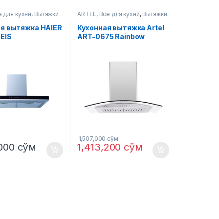
е для кухни
,
Вытяжки
ARTEL
,
Все для кухни
,
Вытяжки
ая вытяжка HAIER
Кухонная вытяжка Artel
EIS
ART-0675 Rainbow
белый
1,507,000
сўм
,000
сўм
1,413,200
сўм