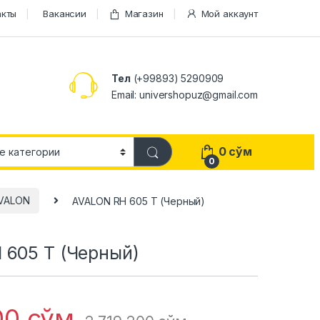
акты
Вакансии
Магазин
Мой аккаунт
Тел
(+99893) 5290909
Email: univershopuz@gmail.com
0
сўм
0
VALON
AVALON RH 605 T (Черный)
 605 T (Черный)
00
сўм