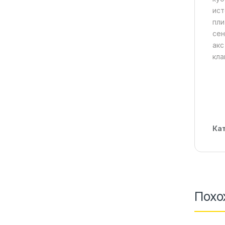
ист
пли
сен
акс
кла
Ка
Похо