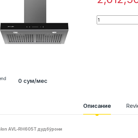
Quantity
0 сум/мес
Описание
Rev
alon AVL-RH605T дудбўрони