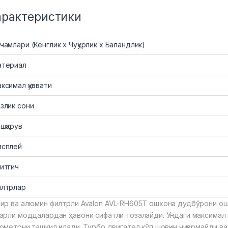
арактеристики
чамлари (Кенглик х Чуқурлик х Баландлик)
атериал
ксимал қуввати
злик сони
шқарув
исплей
итгич
лтрлар
ир ва алюмин филтрли Avalon AVL-RH605T ошхона дудбўрони ошх
арли моддалардан ҳавони сифатли тозалайди. Ундаги максимал
ометрни ташкил қилади. Турбо двигател кўп шовқин чиқармайди в