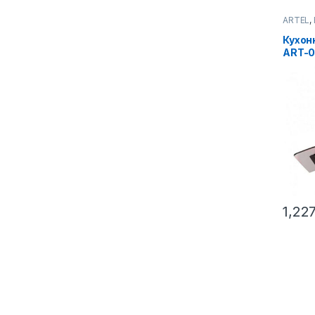
ARTEL
,
Кухон
ART-0
серы
1,22