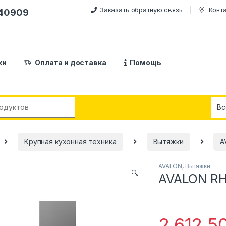
Заказать обратную связь
Конт
240909
ки
Оплата и доставка
Помощь
:
Крупная кухонная техника
Вытяжки
A
AVALON
,
Вытяжки
🔍
AVALON RH
2,612,5