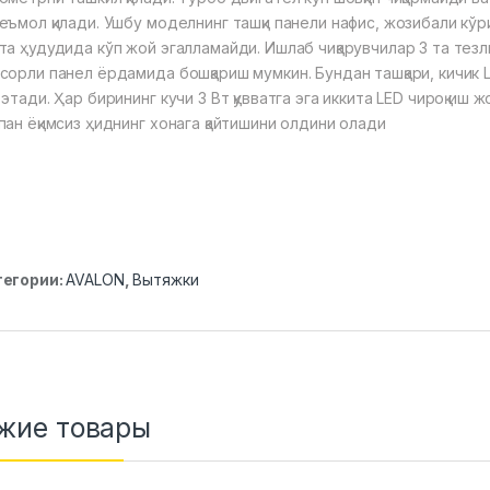
еъмол қилади. Ушбу моделнинг ташқи панели нафис, жозибали кў
та ҳудудида кўп жой эгалламайди. Ишлаб чиқарувчилар 3 та тез
сорли панел ёрдамида бошқариш мумкин. Бундан ташқари, кичик
 этади. Ҳар бирининг кучи 3 Вт қувватга эга иккита LED чироқ и
пан ёқимсиз ҳиднинг хонага қайтишини олдини олади
тегории:
AVALON
,
Вытяжки
жие товары