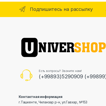
Подпишитесь на рассылку
Есть вопросы? Звоните нам!
(+99893)5290909 (+99899
Контактная информация
г.Ташкенте, Чиланзар р-н, ул.Гавхар, №153