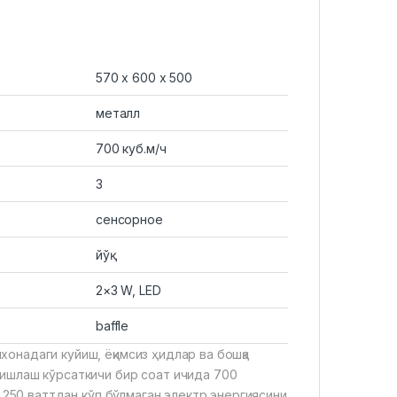
570 x 600 x 500
металл
700 куб.м/ч
3
сенсорное
йўқ
2×3 W, LED
baffle
онадаги куйиш, ёқимсиз ҳидлар ва бошқа
 ишлаш кўрсаткичи бир соат ичида 700
а 250 ваттдан кўп бўлмаган электр энергиясини