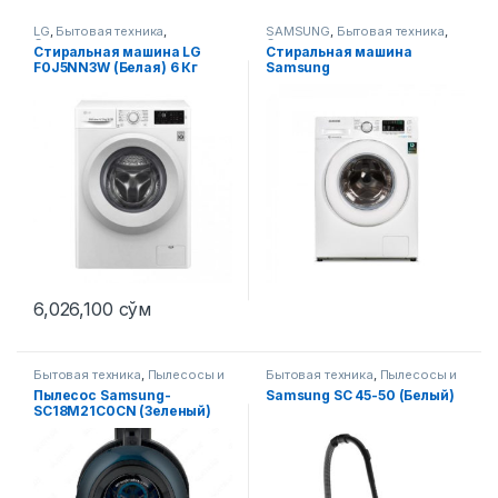
LG
,
Бытовая техника
,
SAMSUNG
,
Бытовая техника
,
Стиральные машины
Стиральные машины
Стиральная машина LG
Стиральная машина
F0J5NN3W (Белая) 6 Кг
Samsung
WW60J4210JWULD белый
6,026,100
сўм
Бытовая техника
,
Пылесосы и
Бытовая техника
,
Пылесосы и
аксессуары
аксессуары
Пылесос Samsung-
Samsung SC 45-50 (Белый)
SC18M21C0CN (Зеленый)