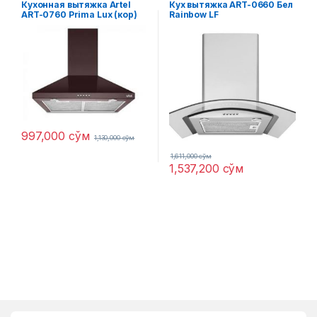
Кухонная вытяжка Artel
Кух вытяжка ART-0660 Бел
ART-0760 Prima Lux (кор)
Rainbow LF
Пирамида
997,000
сўм
1,130,000
сўм
1,611,000
сўм
1,537,200
сўм