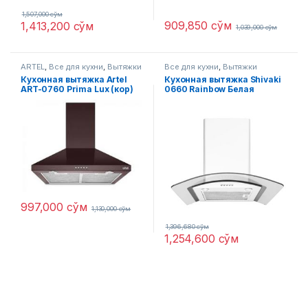
1,507,000
сўм
909,850
сўм
1,413,200
сўм
1,039,000
сўм
ARTEL
,
Все для кухни
,
Вытяжки
Все для кухни
,
Вытяжки
Кухонная вытяжка Artel
Кухонная вытяжка Shivaki
ART-0760 Prima Lux (кор)
0660 Rainbow Белая
Пирамида
997,000
сўм
1,130,000
сўм
1,396,680
сўм
1,254,600
сўм