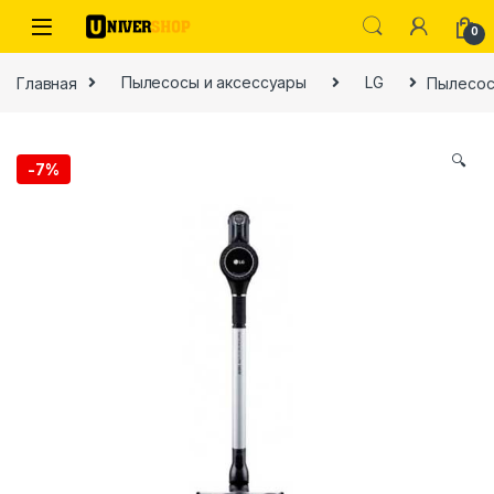
Skip to navigation
Skip to content
0
Главная
Пылесосы и аксессуары
LG
Пылесос 
🔍
-
7%
ы