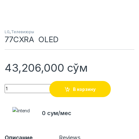
LG
,
Телевизоры
77CXRA OLED
43,206,000
сўм
Quantity
В корзину
0 сум/мес
Описание
Reviews