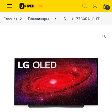
Skip to navigation
Skip to content
0
Главная
Телевизоры
LG
77CXRA OLED
🔍
ы