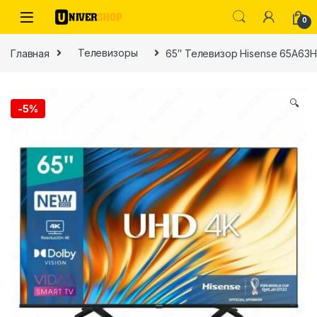
Skip to navigation
Skip to content
0
Главная
Телевизоры
65″ Телевизор Hisense 65A63H
🔍
-
5%
ы