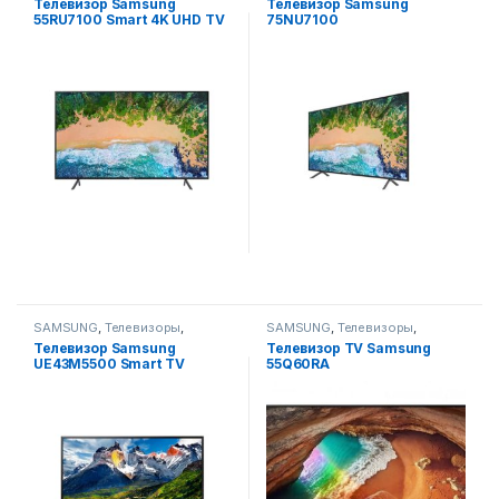
Телевизор Samsung
Телевизор Samsung
аудио
аудио
55RU7100 Smart 4K UHD TV
75NU7100
SAMSUNG
,
Телевизоры
,
SAMSUNG
,
Телевизоры
,
Телевизоры, фото-видео и
Телевизоры, фото-видео и
Телевизор Samsung
Телевизор TV Samsung
аудио
аудио
UE43M5500 Smart TV
55Q60RA