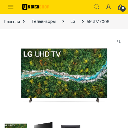
Skip to navigation
Skip to content
0
Главная
Телевизоры
LG
55UP77006.
🔍
ы