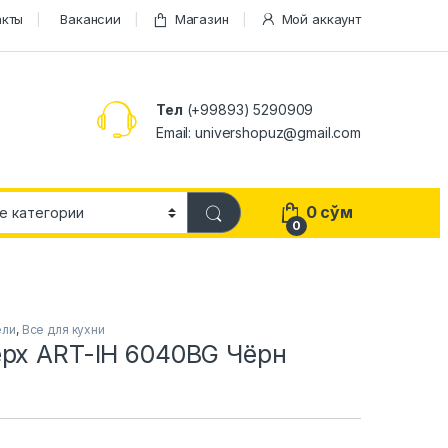
акты
Вакансии
Магазин
Мой аккаунт
Тел
(+99893) 5290909
Email: univershopuz@gmail.com
0
сўм
0
ели
,
Все для кухни
ерх ART-IH 6040BG Чёрн