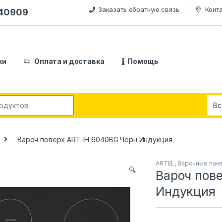
Заказать обратную связь
Конт
240909
ки
Оплата и доставка
Помощь
:
Вароч поверх ART-IH 6040BG Чёрн Индукция
ARTEL
,
Варочные пан
🔍
Вароч пов
Индукция