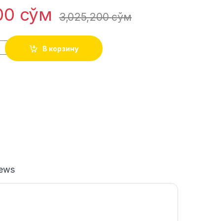
500
сўм
3,025,200
сўм
В корзину
iews