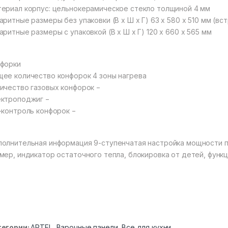
ериал корпус: цельнокерамическое стекло толщиной 4 мм
аритные размеры без упаковки (В х Ш х Г) 63 х 580 х 510 мм (вс
аритные размеры с упаковкой (В х Ш х Г) 120 х 660 х 565 мм
форки
ее количество конфорок 4 зоны нагрева
ичество газовых конфорок −
ктроподжиг −
-контроль конфорок −
олнительная информация 9-ступенчатая настройка мощности п
мер, индикатор остаточного тепла, блокировка от детей, функц
тегории:
ARTEL
,
Варочные панели
,
Все для кухни