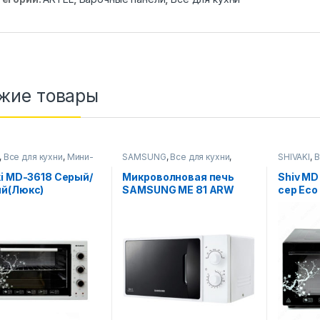
жие товары
,
Все для кухни
,
Мини-
SAMSUNG
,
Все для кухни
,
SHIVAKI
,
В
Микроволновые печи
печи
ki MD-3618 Серый/
Микроволновая печь
Shiv MD
й(Люкс)
SAMSUNG ME 81 ARW
сер Eco
(solo) UZ