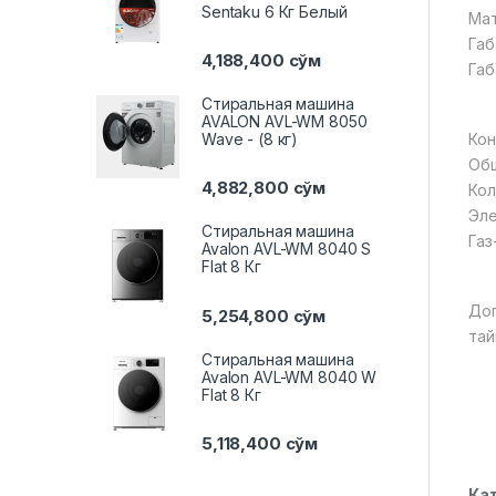
Sentaku 6 Кг Белый
Мат
Габ
4,188,400
сўм
Габ
Стиральная машина
AVALON AVL-WM 8050
Кон
Wave - (8 кг)
Общ
4,882,800
сўм
Кол
Эле
Стиральная машина
Газ
Avalon AVL-WM 8040 S
Flat 8 Кг
Доп
5,254,800
сўм
тай
Стиральная машина
Avalon AVL-WM 8040 W
Flat 8 Кг
5,118,400
сўм
Ка