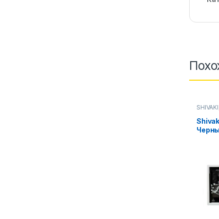
Похо
SHIVAKI
печи
Shiva
Черны