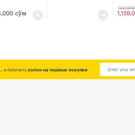
1,247,00
3,000
сўм
1,159
... и получить
купон на первые покупки