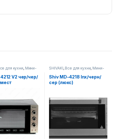
се для кухни
,
Мини-
SHIVAKI
,
Все для кухни
,
Мини-
печи
 4212 V2 чер/чер/
Shiv MD-4218 Inx/черн/
 мест
сер (люкс)