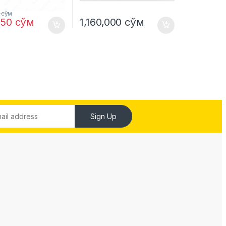
0
сўм
,050
сўм
1,160,000
сўм
Sign Up