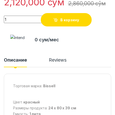
2,120,000
сўм
2,860,000
сўм
Quantity
В корзину
0 сум/мес
Описание
Reviews
Торговая марка: ‎
Bissell
Цвет:
красный
Размеры продукта:
24 х 80 х 39 см
Емкость:
1 литр