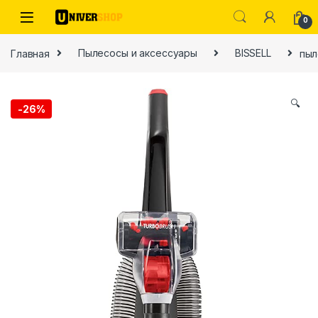
Skip to navigation
Skip to content
0
Главная
Пылесосы и аксессуары
BISSELL
пыл
🔍
-
26%
ы