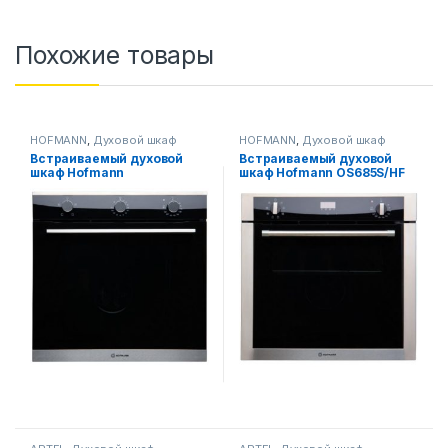
Похожие товары
HOFMANN
,
Духовой шкаф
HOFMANN
,
Духовой шкаф
Встраиваемый духовой
Встраиваемый духовой
шкаф Hofmann
шкаф Hofmann OS685S/HF
OM643GS/HF