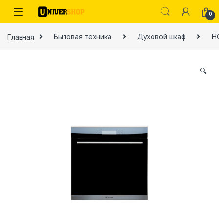
Skip to navigation
Skip to content
0
Главная
Бытовая техника
Духовой шкаф
H
🔍
ы