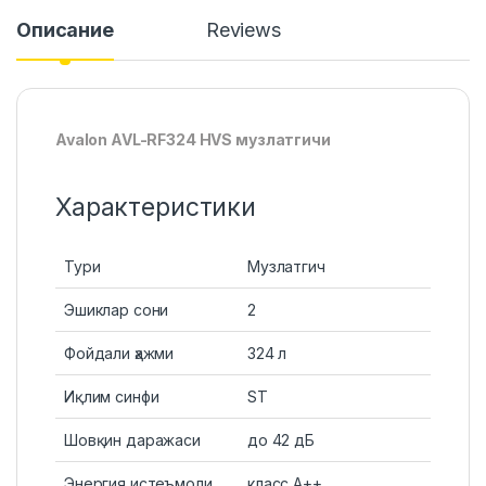
Описание
Reviews
Avalon AVL-RF324 HVS музлатгичи
Характеристики
Тури
Музлатгич
Эшиклар сони
2
Фойдали ҳажми
324 л
Иқлим синфи
ST
Шовқин даражаси
до 42 дБ
Энергия истеъмоли
класс А++