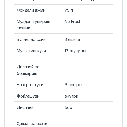
Фойдали ҳажми
75 л
Муздан тушириш
No Frost
тизими
Бўлимлар сони
3 ящика
Музлатиш кучи
12 кг/cутка
Дисплей ва
бошқариш
Назорат тури
Электрон
Жойлашуви
внутри
Дисплей
бор
Ҳажми ва вазни