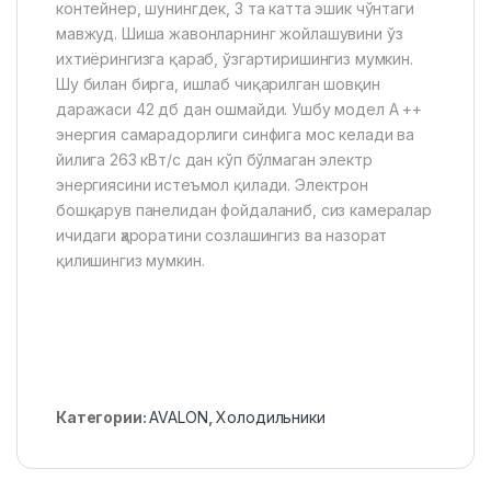
контейнер, шунингдек, 3 та катта эшик чўнтаги
мавжуд. Шиша жавонларнинг жойлашувини ўз
ихтиёрингизга қараб, ўзгартиришингиз мумкин.
Шу билан бирга, ишлаб чиқарилган шовқин
даражаси 42 дб дан ошмайди. Ушбу модел A ++
энергия самарадорлиги синфига мос келади ва
йилига 263 кВт/с дан кўп бўлмаган электр
энергиясини истеъмол қилади. Электрон
бошқарув панелидан фойдаланиб, сиз камералар
ичидаги ҳароратини созлашингиз ва назорат
қилишингиз мумкин.
Категории:
AVALON
,
Холодильники