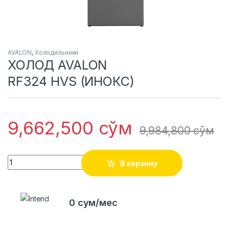
AVALON
,
Холодильники
ХОЛОД AVALON
RF324 HVS (ИНОКС)
9,662,500
сўм
9,984,800
сўм
Quantity
В корзину
0 сум/мес