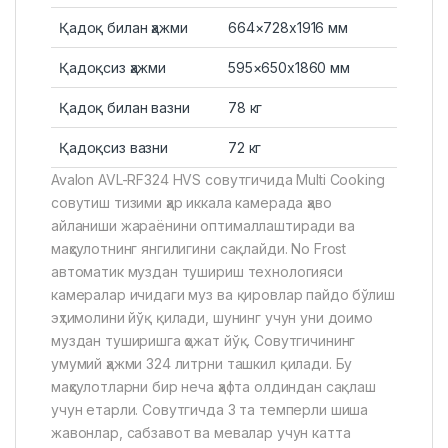
Қадоқ билан ҳажми
664×728х1916 мм
Қадоқсиз ҳажми
595×650х1860 мм
Қадоқ билан вазни
78 кг
Қадоқсиз вазни
72 кг
Avalon AVL-RF324 HVS совутгичида Multi Cooking
совутиш тизими ҳар иккала камерада ҳаво
айланиши жараёнини оптималлаштиради ва
маҳсулотнинг янгилигини сақлайди. No Frost
автоматик муздан тушириш технологияси
камералар ичидаги муз ва қировлар пайдо бўлиш
эҳтимолини йўқ қилади, шунинг учун уни доимо
муздан туширишга ҳожат йўқ. Совутгичининг
умумий ҳажми 324 литрни ташкил қилади. Бу
маҳсулотларни бир неча ҳафта олдиндан сақлаш
учун етарли. Совутгичда 3 та темперли шиша
жавонлар, сабзавот ва мевалар учун катта