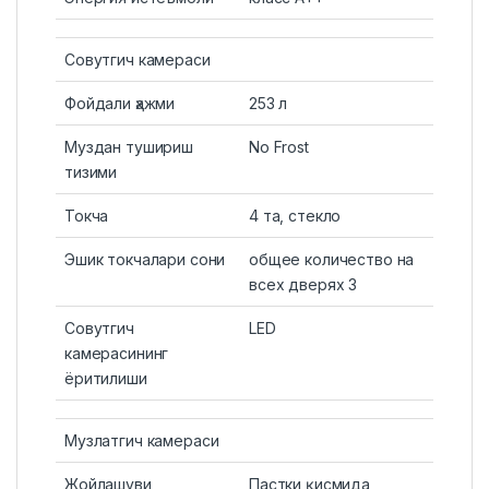
Совутгич камераси
Фойдали ҳажми
253 л
Муздан тушириш
No Frost
тизими
Токча
4 та, стекло
Эшик токчалари сони
общее количество на
всех дверях 3
Совутгич
LED
камерасининг
ёритилиши
Музлатгич камераси
Жойлашуви
Пастки қисмида