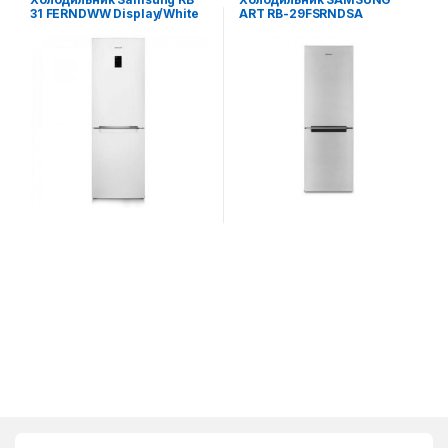
31 FERNDWW Display/White
ART RB-29FSRNDSA
(Стальной)