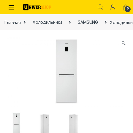
Skip to navigation
Skip to content
0
Главная
Холодильники
SAMSUNG
Холодильн
🔍
ы