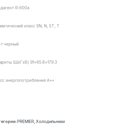
дагент R-600a
матический класс SN, N, ST, T
т черный
ариты (ШxГxВ) 91×65.8×179.3
сс энергопотребления A++
тегории:
PREMIER
,
Холодильники