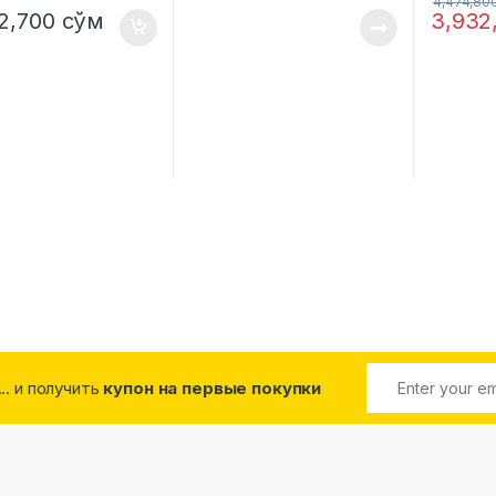
4,474,80
2,700
сўм
3,932
... и получить
купон на первые покупки