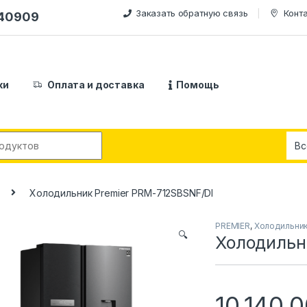
Заказать обратную связь
Конт
240909
ки
Оплата и доставка
Помощь
:
Холодильник Premier PRM-712SBSNF/DI
PREMIER
,
Холодильни
🔍
Холодильн
10,140,