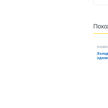
Похо
SHIVAKI
Холод
однок
HS 22