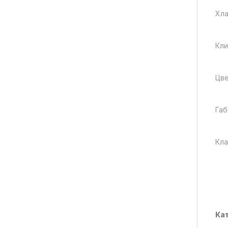
Хла
Кли
Цве
Габ
Кла
Ка