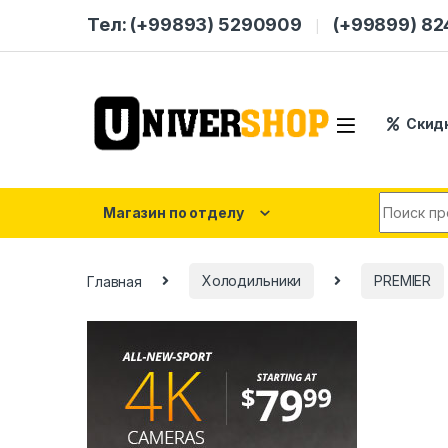
Skip to navigation
Skip to content
Тел: (+99893) 5290909
(+99899) 8
Скид
Search for
Магазин по отделу
Главная
Холодильники
PREMIER