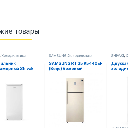
жие товары
,
Холодильники
SAMSUNG
,
Холодильники
SHIVAKI
,
Х
ильник
SAMSUNG RT 35 K5440EF
Двухка
амерный Shivaki
(Beije) Бежевый
холодил
8 RN Белая
HD-316 