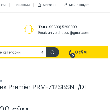
акты
Вакансии
Магазин
Мой аккаунт
Тел
(+99893) 5290909
Email: univershopuz@gmail.com
0
сўм
0
ки
ик Premier PRM-712SBSNF/DI
000
сўм