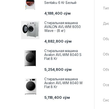
Sentaku 6 Кг Белый
Тип
4,188,400
сўм
Стиральная машина
Дис
AVALON AVL-WM 8050
Wave - (8 кг)
Общ
4,882,800
сўм
Стиральная машина
Объ
Avalon AVL-WM 8040 S
Flat 8 Кг
5,254,800
сўм
Объ
Стиральная машина
Avalon AVL-WM 8040 W
Осв
Flat 8 Кг
5,118,400
сўм
Сис