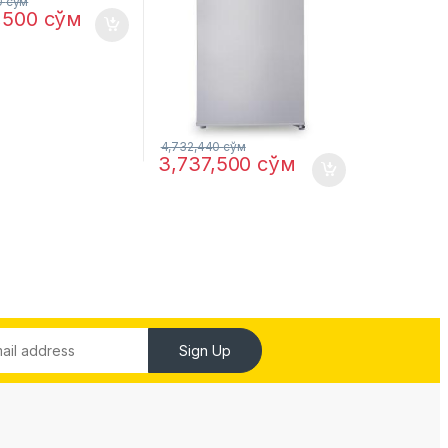
0
сўм
,500
сўм
4,732,440
сўм
3,737,500
сўм
Sign Up