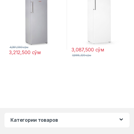
4,081,560
сўм
3,087,500
сўм
3,212,500
сўм
3,688,320
сўм
Категории товаров