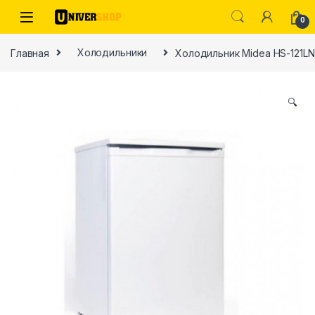
Skip to navigation
Skip to content
0
Главная
Холодильники
Холодильник Midea HS-121LN
🔍
ы