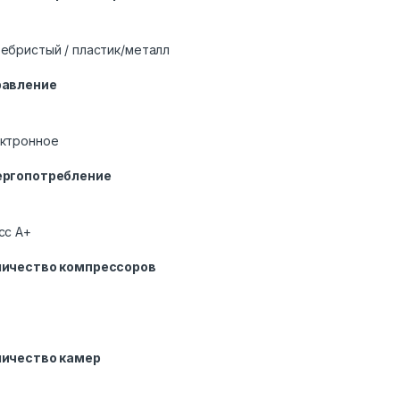
ебристый / пластик/металл
равление
ктронное
ергопотребление
сс A+
личество компрессоров
личество камер