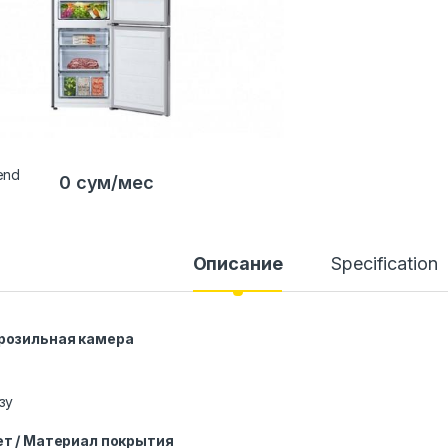
0 сум/мес
Описание
Specification
розильная камера
зу
т / Материал покрытия