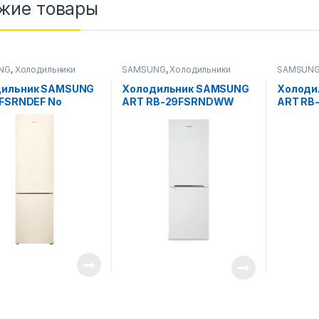
жие товары
NG
,
Холодильники
SAMSUNG
,
Холодильники
SAMSUN
дильник SAMSUNG
Холодильник SAMSUNG
Холоди
 FSRNDEF No
ART RB-29FSRNDWW
ART RB
y/beige
(Белый)
(Стальн