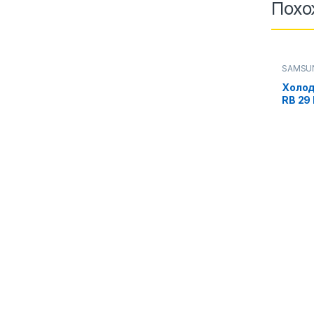
Похо
SAMSU
Холо
RB 29
Displa