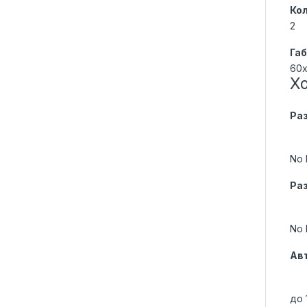
Ко
2
Габ
60x
Х
Ра
No 
Ра
No 
Ав
до 