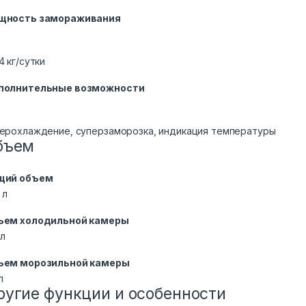
щность замораживания
4 кг/cутки
полнительные возможности
ерохлаждение, суперзаморозка, индикация температуры
бъем
щий объем
 л
ъем холодильной камеры
 л
ъем морозильной камеры
л
ругие функции и особенности