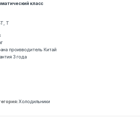
иматический класс
ST, T
с
кг
ана производитель Китай
антия 3 года
тегория:
Холодильники