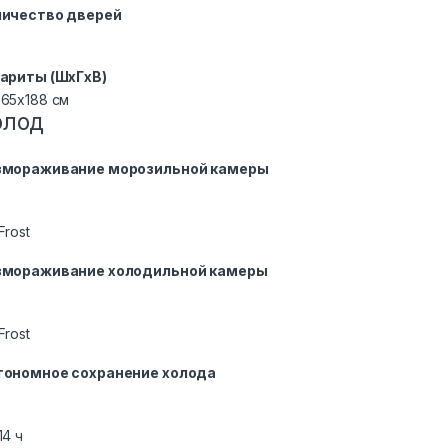
личество дверей
ариты (ШxГxВ)
65x188 см
олод
змораживание морозильной камеры
Frost
змораживание холодильной камеры
Frost
тономное сохранение холода
14 ч