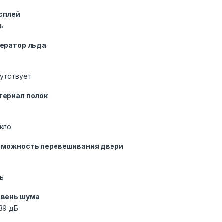
сплей
ь
нератор льда
утствует
териал полок
кло
зможность перевешивания двери
ь
овень шума
39 дБ