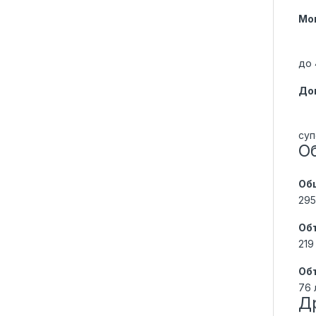
Мо
до 
До
суп
О
Об
295
Об
219
Об
76 
Д