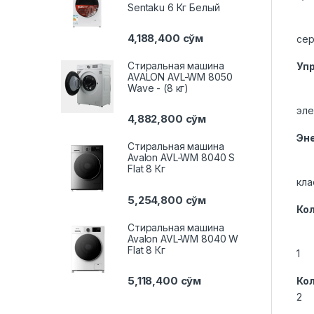
Sentaku 6 Кг Белый
4,188,400
сўм
сер
Стиральная машина
Уп
AVALON AVL-WM 8050
Wave - (8 кг)
эле
4,882,800
сўм
Эн
Стиральная машина
Avalon AVL-WM 8040 S
Flat 8 Кг
кла
5,254,800
сўм
Ко
Стиральная машина
Avalon AVL-WM 8040 W
Flat 8 Кг
1
5,118,400
сўм
Ко
2