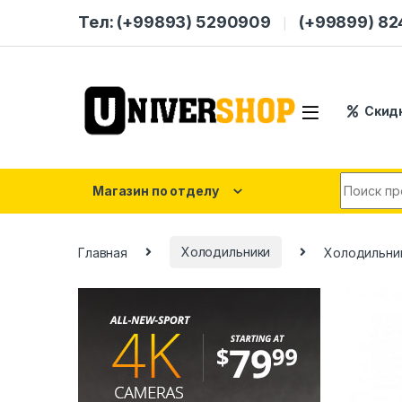
Skip to navigation
Skip to content
Тел: (+99893) 5290909
(+99899) 8
Скид
Search for
Магазин по отделу
Главная
Холодильники
Холодильни