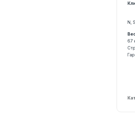
Кл
N, 
Ве
67 
Стр
Гар
Ка