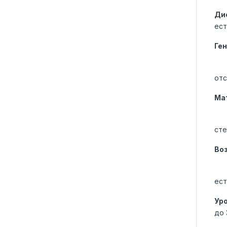
Ди
ест
Ге
отс
Ма
сте
Во
ест
Ур
до 