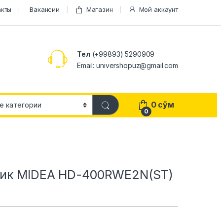
акты
Вакансии
Магазин
Мой аккаунт
Тел
(+99893) 5290909
Email: univershopuz@gmail.com
0
сўм
0
ик MIDEA HD-400RWE2N(ST)
)