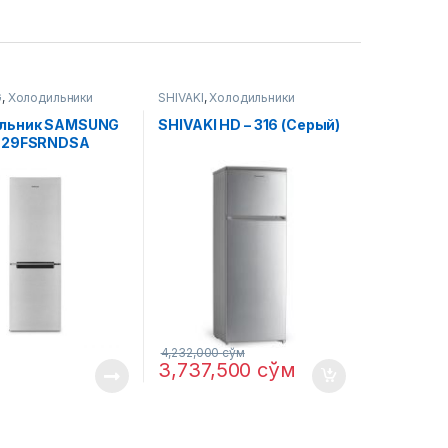
G
,
Холодильники
SHIVAKI
,
Холодильники
льник SAMSUNG
SHIVAKI HD – 316 (Серый)
-29FSRNDSA
ой)
4,232,000
сўм
3,737,500
сўм