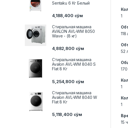
Sentaku 6 Кг Белый
Ко
4,188,400
сўм
1
Стиральная машина
Об
AVALON AVL-WM 8050
118 
Wave - (8 кг)
Об
4,882,800
сўм
52 
Стиральная машина
Об
Avalon AVL-WM 8040 S
Flat 8 Кг
170
Ко
5,254,800
сўм
1
Стиральная машина
Avalon AVL-WM 8040 W
Ко
Flat 8 Кг
1
5,118,400
сўм
Вр
15 ч