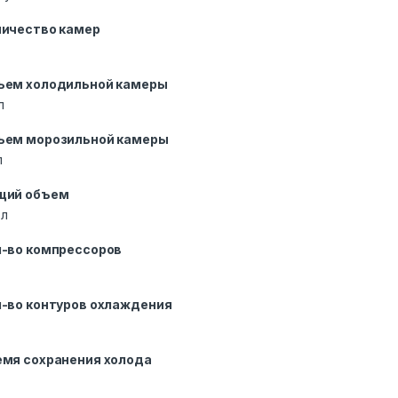
личество камер
ъем холодильной камеры
л
ъем морозильной камеры
л
щий объем
 л
л-во компрессоров
л-во контуров охлаждения
емя сохранения холода