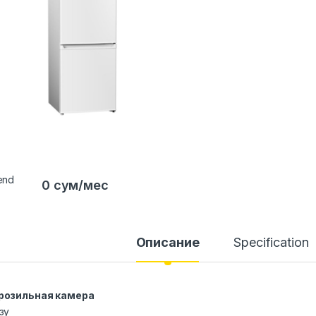
0 сум/мес
Описание
Specification
розильная камера
зу