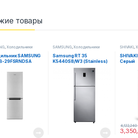
жие товары
NG
,
Холодильники
SAMSUNG
,
Холодильники
SHIVAKI
,
Х
дильник SAMSUNG
Samsung RT 35
SHIVAKI
RB-29FSRNDSA
K5440S8/W3 (Stainless)
Серый
ьной)
4,122,240
3,350