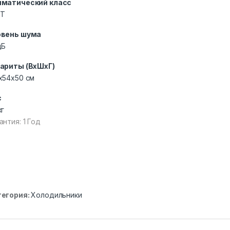
иматический класс
ST
овень шума
дБ
ариты (ВхШхГ)
x54x50 см
с
кг
антия: 1 Год
тегория:
Холодильники