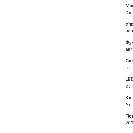
Мо
2 к
Уп
пов
Фу
авт
Ск
ест
LE
ест
Кл
A+
Пот
206