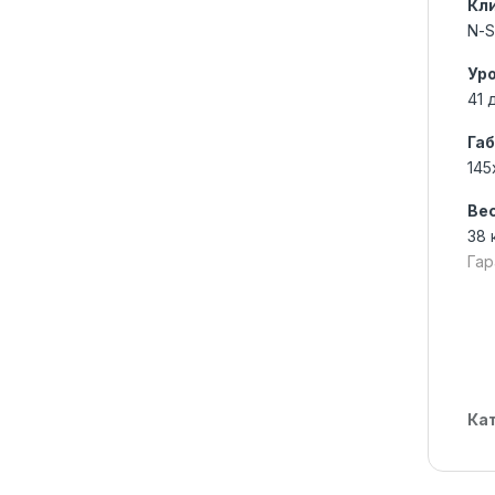
Кл
N-
Ур
41 
Габ
145
Ве
38 
Гар
Ка