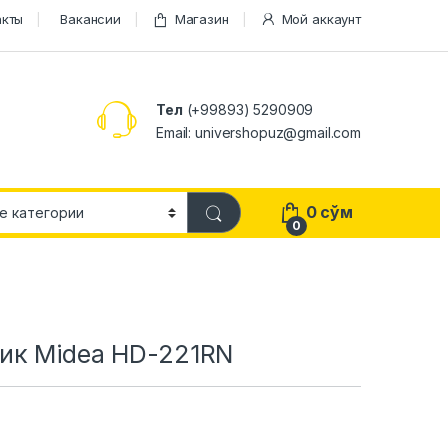
акты
Вакансии
Магазин
Мой аккаунт
Тел
(+99893) 5290909
Email: univershopuz@gmail.com
0
сўм
0
ик Midea HD-221RN