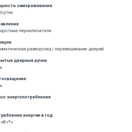
щность замораживания
г/сутки
равление
оротные переключатели
нкции
оматическая разморозка / перевешивание дверей
рытые дверные ручки
ь
D освещение
ь
асс энергопотребления
ребление энергии в год
 кВт*ч