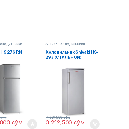
олодильники
SHIVAKI
,
Холодильники
 HS 276 RN
Холодильник Shivaki HS-
293 (СТАЛЬНОЙ)
сўм
4,081,560
сўм
,000
сўм
3,212,500
сўм