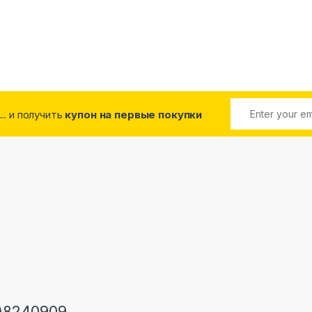
... и получить
купон на первые покупки
)8240909