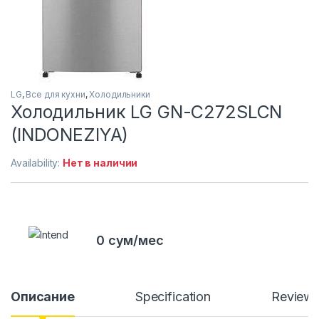
LG
,
Все для кухни
,
Холодильники
Холодильник LG GN-C272SLCN
(INDONEZIYA)
Availability:
Нет в наличии
0 сум/мес
Описание
Specification
Review