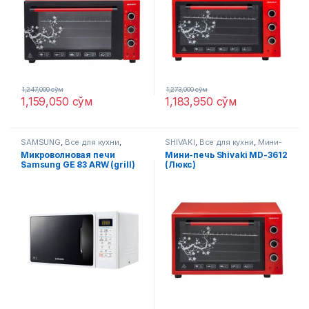
1,247,000
сўм
1,273,000
сўм
1,159,050
сўм
1,183,950
сўм
SAMSUNG
,
Все для кухни
,
SHIVAKI
,
Все для кухни
,
Мини-
Микроволновые печи
печи
Микроволновая печи
Мини-печь Shivaki MD-3612
Samsung GE 83 ARW (grill)
(Люкс)