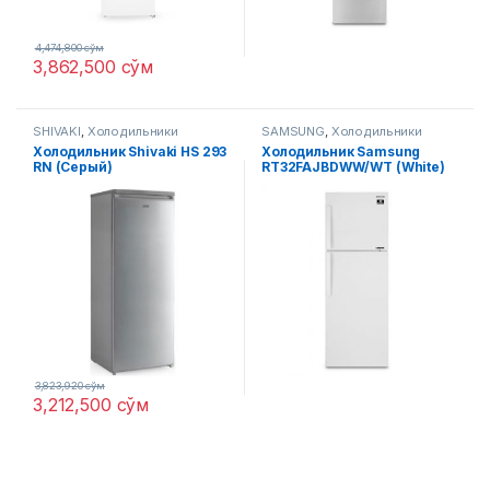
4,474,800
сўм
3,862,500
сўм
SHIVAKI
,
Холодильники
SAMSUNG
,
Холодильники
Холодильник Shivaki HS 293
Xолодильник Samsung
RN (Серый)
RT32FAJBDWW/WT (White)
UZ
3,823,920
сўм
3,212,500
сўм