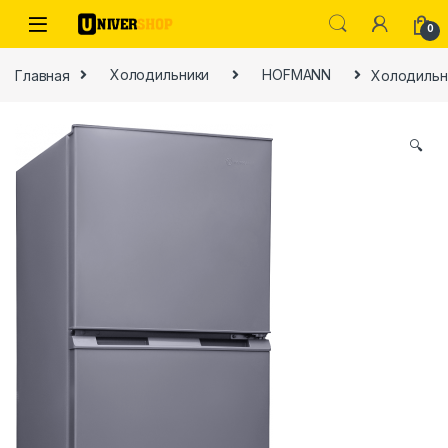
Skip to navigation
Skip to content
0
Главная
Холодильники
HOFMANN
Холодильн
🔍
ы