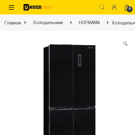
Skip to navigation
Skip to content
0
Главная
Холодильники
HOFMANN
Холодильн
🔍
ы