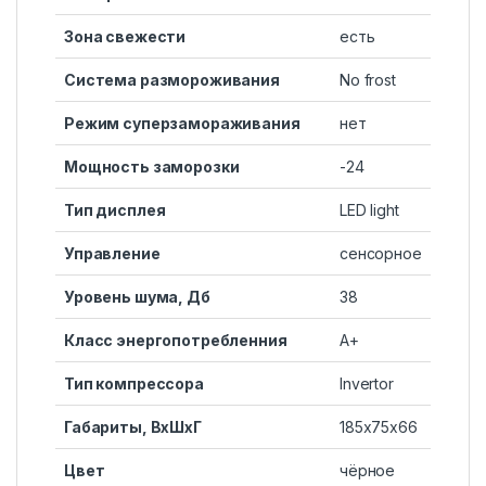
Зона свежести
есть
Система размороживания
No frost
Режим суперзамораживания
нет
Мощность заморозки
-24
Тип дисплея
LED light
Управление
сенсорное
Уровень шума, Дб
38
Класс энергопотребленния
А+
Тип компрессора
Invertor
Габариты, ВxШxГ
185x75x66
Цвет
чёрное