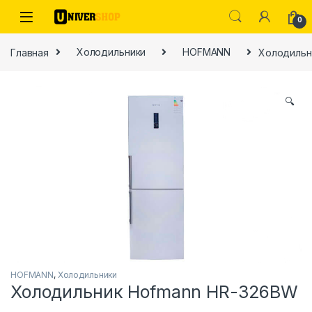
Skip to navigation
Skip to content
0
Главная
Холодильники
HOFMANN
Холодильн
🔍
ы
HOFMANN
,
Холодильники
Холодильник Hofmann HR-326BW