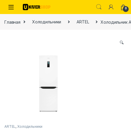
Skip to navigation
Skip to content
0
Главная
Холодильники
ARTEL
Холодильник Ar
🔍
ы
ARTEL
,
Холодильники