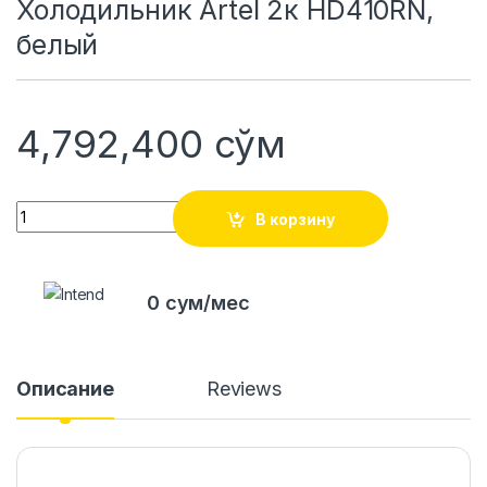
Холодильник Artel 2к HD410RN,
белый
4,792,400
сўм
Quantity
В корзину
0 сум/мес
Описание
Reviews