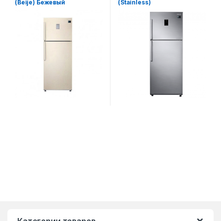
(Beije) Бежевый
(Stainless)