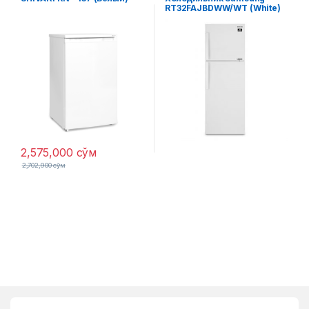
RT32FAJBDWW/WT (White)
UZ
2,575,000
сўм
2,702,900
сўм