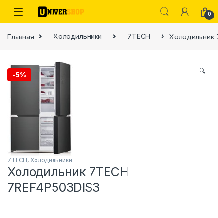
Skip to navigation
Skip to content
0
Главная
Холодильники
7TECH
Холодильник 
🔍
-
5%
ы
7TECH
,
Холодильники
Холодильник 7TECH
7REF4P503DIS3