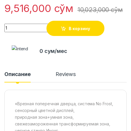
9,516,000
сўм
10,023,000
сўм
Quantity
В корзину
0 сум/мес
Описание
Reviews
«Врезная поперечная дверца, система No Frost,
сенсорный цветной дисплей,
природная зона+умная зона,
свежезамороженная трансформируемая зона,
черное стекло Инокс