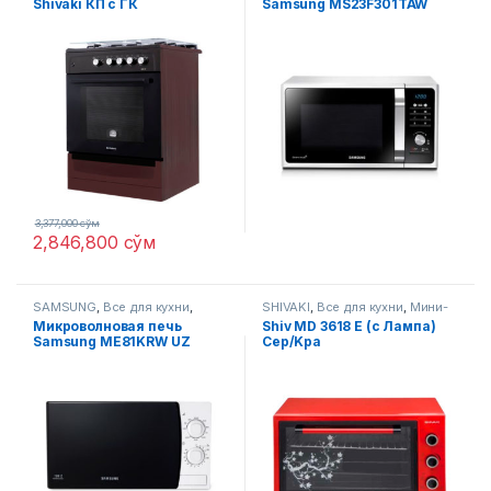
Shivaki КП с ГК
Samsung MS23F301TAW
Коричневый
3,377,000
сўм
2,846,800
сўм
SAMSUNG
,
Все для кухни
,
SHIVAKI
,
Все для кухни
,
Мини-
Микроволновые печи
печи
Микроволновая печь
Shiv MD 3618 E (с Лампа)
Samsung ME81KRW UZ
Сер/Kра