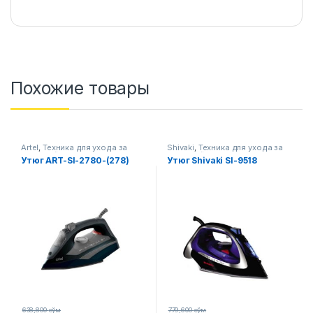
Похожие товары
Artel
,
Техника для ухода за
Shivaki
,
Техника для ухода за
одеждой
одеждой
Утюг ART-SI-2780-(278)
Утюг Shivaki SI-9518
638,800
сўм
779,600
сўм