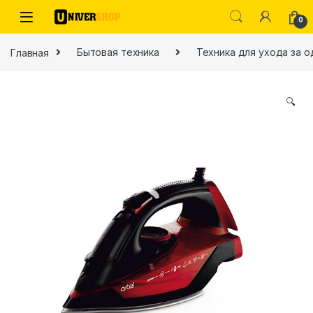
Skip to navigation
Skip to content
0
Главная
Бытовая техника
Техника для ухода за 
🔍
ы