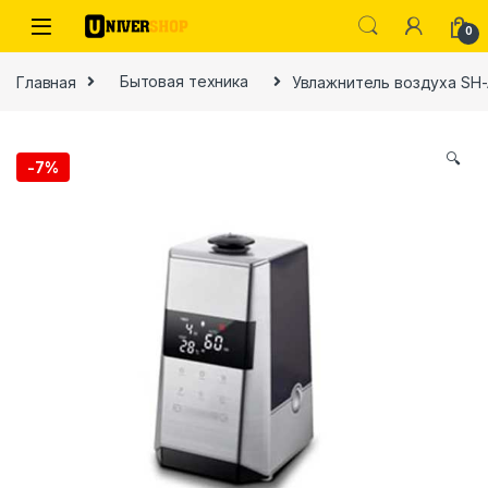
Skip to navigation
Skip to content
0
Главная
Бытовая техника
Увлажнитель воздуха SH-
🔍
-
7%
ы