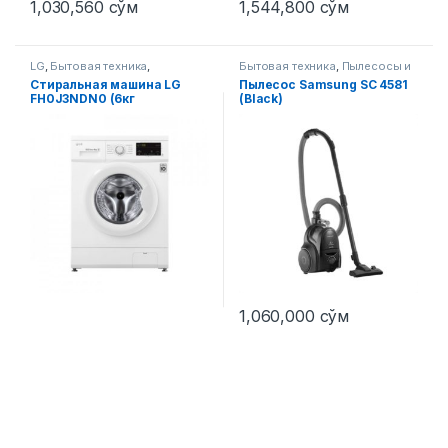
1,030,560
сўм
1,544,800
сўм
LG
,
Бытовая техника
,
Бытовая техника
,
Пылесосы и
Стиральные машины
аксессуары
Стиральная машина LG
Пылесос Samsung SC 4581
FH0J3NDN0 (6кг
(Black)
1,060,000
сўм