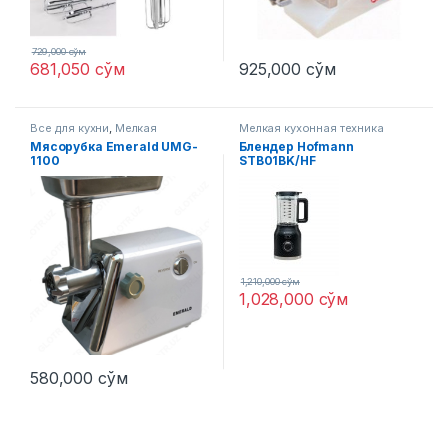
729,000
сўм
681,050
сўм
925,000
сўм
Все для кухни
,
Мелкая
Мелкая кухонная техника
кухонная техника
Мясорубка Emerald UMG-
Блендер Hofmann
1100
STB01BK/HF
1,210,000
сўм
1,028,000
сўм
580,000
сўм