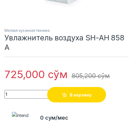
Мелкая кухонная техника
Увлажнитель воздуха SH-AH 858
A
725,000
сўм
805,200
сўм
Quantity
В корзину
0 сум/мес