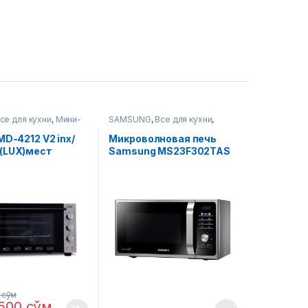
се для кухни
,
Мини-
SAMSUNG
,
Все для кухни
,
Микроволновые печи
MD-4212 V2 inx/
Микроволновая печь
(LUX)мест
Samsung MS23F302TAS
0
сўм
,500
сўм