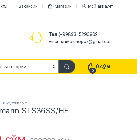
акты
Вакансии
Магазин
Мой аккаунт
Тел
(+99893) 5290909
Email: univershopuz@gmail.com
0
сўм
0
ы и Мултиварка
fmann STS36SS/HF
0
сўм