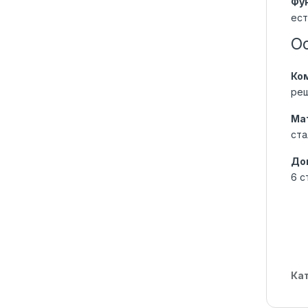
Фу
ест
О
Ко
реш
Ма
ста
До
6 с
Ка