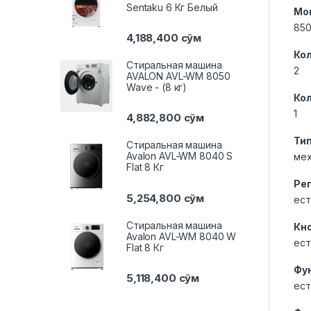
Sentaku 6 Кг Белый
Мо
850
4,188,400
сўм
Ко
Стиральная машина
2
AVALON AVL-WM 8050
Wave - (8 кг)
Ко
1
4,882,800
сўм
Ти
Стиральная машина
Avalon AVL-WM 8040 S
мех
Flat 8 Кг
Ре
5,254,800
сўм
ест
Стиральная машина
Кн
Avalon AVL-WM 8040 W
ест
Flat 8 Кг
Фу
5,118,400
сўм
ест