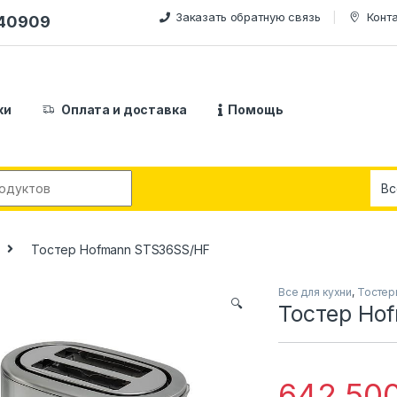
Заказать обратную связь
Конт
240909
ки
Оплата и доставка
Помощь
:
Тостер Hofmann STS36SS/HF
Все для кухни
,
Тостер
🔍
Тостер Ho
642,50