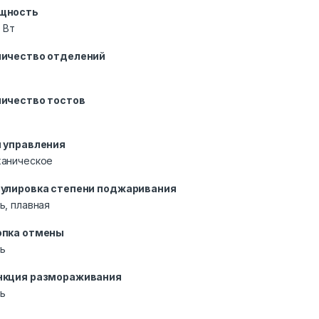
щность
 Вт
личество отделений
личество тостов
п управления
аническое
гулировка степени поджаривания
ь, плавная
опка отмены
ь
нкция размораживания
ь