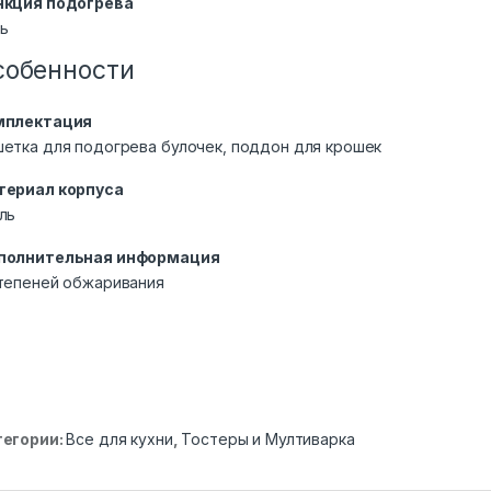
нкция подогрева
ь
собенности
мплектация
етка для подогрева булочек, поддон для крошек
териал корпуса
ль
полнительная информация
тепеней обжаривания
тегории:
Все для кухни
,
Тостеры и Мултиварка