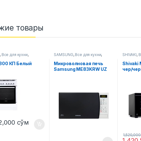
жие товары
,
Все для кухни
,
SAMSUNG
,
Все для кухни
,
SHIVAKI
,
В
е плиты
Микроволновые печи
печи
6300 КП Белый
Микроволновая печь
Shivaki 
Samsung ME83KRW UZ
чер/чер
2,000
сўм
1,520,00
1,420