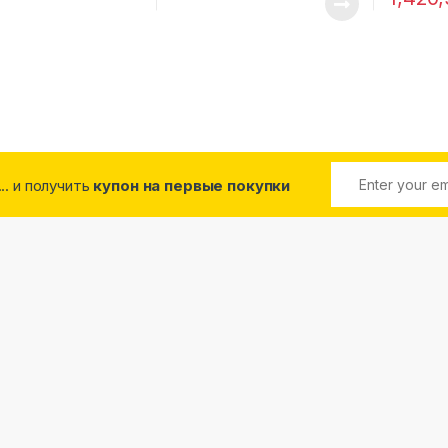
... и получить
купон на первые покупки