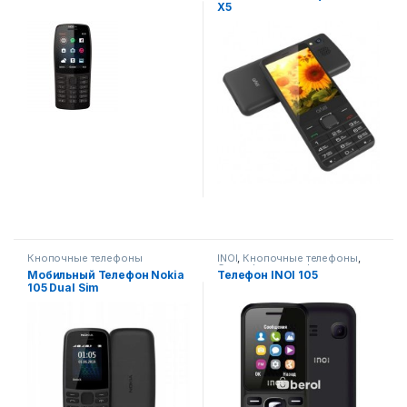
X5
Кнопочные телефоны
INOI
,
Кнопочные телефоны
,
Смартфоны,телефоны,
Мобильный Телефон Nokia
Телефон INOI 105
гаджеты, аксессуары
105 Dual Sim