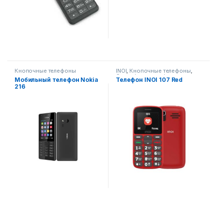
Кнопочные телефоны
INOI
,
Кнопочные телефоны
,
Смартфоны,телефоны,
Мобильный телефон Nokia
Телефон INOI 107 Red
гаджеты, аксессуары
216