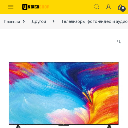
Skip to navigation
Skip to content
0
Главная
Другой
Телевизоры, фото-видео и аудио
🔍
ы