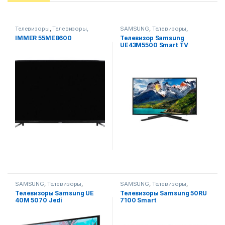
Телевизоры
,
Телевизоры,
SAMSUNG
,
Телевизоры
,
фото-видео и аудио
Телевизоры, фото-видео и
IMMER 55ME8600
Телевизор Samsung
аудио
UE43M5500 Smart TV
SAMSUNG
,
Телевизоры
,
SAMSUNG
,
Телевизоры
,
Телевизоры, фото-видео и
Телевизоры, фото-видео и
Телевизоры Samsung UE
Телевизоры Samsung 50RU
аудио
аудио
40M 5070 Jedi
7100 Smart