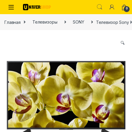
Skip to navigation
Skip to content
0
Главная
Телевизоры
SONY
Телевизор Sony 
🔍
ы