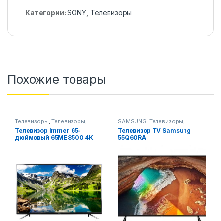
Категории:
SONY
,
Телевизоры
Похожие товары
Телевизоры
,
Телевизоры,
SAMSUNG
,
Телевизоры
,
фото-видео и аудио
Телевизоры, фото-видео и
Телевизор Immer 65-
Телевизор TV Samsung
аудио
дюймовый 65ME8500 4K
55Q60RA
UHD Smart TV