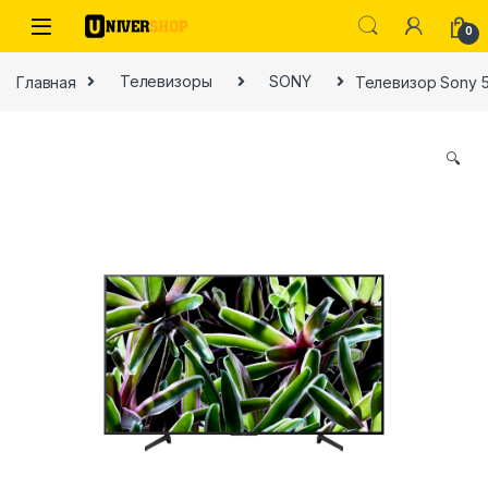
Skip to navigation
Skip to content
0
Главная
Телевизоры
SONY
Телевизор Sony 
🔍
ы