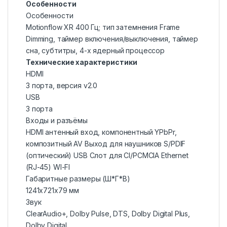
Особенности
Особенности
Motionflow XR 400 Гц; тип затемнения Frame
Dimming, таймер включения/выключения, таймер
сна, субтитры, 4-х ядерный процессор
Технические характеристики
HDMI
3 порта, версия v2.0
USB
3 порта
Входы и разъёмы
HDMI антенный вход, компонентный YPbPr,
композитный AV Выход для наушников S/PDIF
(оптический) USB Слот для CI/PCMCIA Ethernet
(RJ-45) WI-FI
Габаритные размеры (Ш*Г*В)
1241x721x79 мм
Звук
ClearAudio+, Dolby Pulse, DTS, Dolby Digital Plus,
Dolby Digital