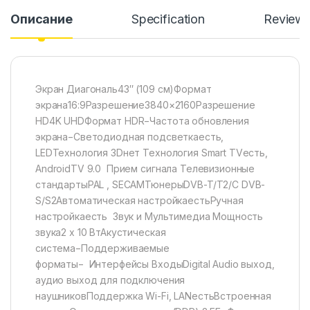
Описание
Specification
Review
Экран Диагональ43″ (109 см)Формат
экрана16:9Разрешение3840×2160Разрешение
HD4K UHDФормат HDR−Частота обновления
экрана−Светодиодная подсветкаесть,
LEDТехнология 3Dнет Технология Smart TVесть,
AndroidTV 9.0 Прием сигнала Телевизионные
стандартыPAL , SECAMТюнерыDVB-T/Т2/C DVB-
S/S2Автоматическая настройкаестьРучная
настройкаесть Звук и Мультимедиа Мощность
звука2 x 10 ВтАкустическая
система−Поддерживаемые
форматы− Интерфейсы ВходыDigital Audio выход,
аудио выход для подключения
наушниковПоддержка Wi-Fi, LANестьВстроенная