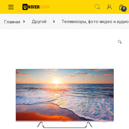
Skip to navigation
Skip to content
0
Главная
Другой
Телевизоры, фото-видео и аудио
🔍
ы