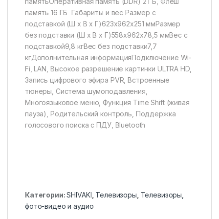
памятьОперативная память (DDR) 2 ГБ, Флеш
память 16 ГБ Габариты и вес Размер с
подставкой (Ш x В x Г)623х962х251 ммРазмер
без подставки (Ш x В x Г)558х962х78,5 ммВес с
подставкой9,8 кгВес без подставки7,7
кгДополнительная информацияПодключение Wi-
Fi, LAN, Высокое разрешение картинки ULTRA HD,
Запись цифрового эфира PVR, Встроенные
тюнеры, Система шумоподавления,
Многоязыковое меню, Функция Time Shift (живая
пауза), Родительский контроль, Поддержка
голосового поиска с ПДУ, Bluetooth
Категории:
SHIVAKI
,
Телевизоры
,
Телевизоры,
фото-видео и аудио