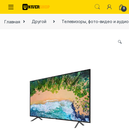
Skip to navigation
Skip to content
0
Главная
Другой
Телевизоры, фото-видео и аудио
🔍
ы