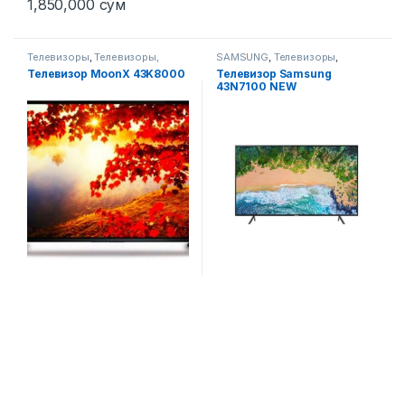
1,850,000
сўм
Телевизоры
,
Телевизоры,
SAMSUNG
,
Телевизоры
,
фото-видео и аудио
Телевизоры, фото-видео и
Телевизор MoonX 43K8000
Телевизор Samsung
аудио
43N7100 NEW