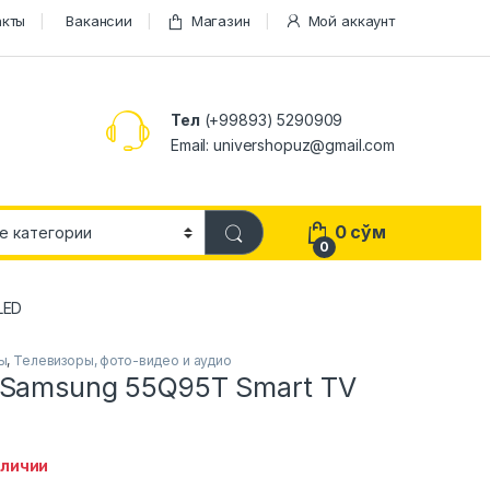
акты
Вакансии
Магазин
Мой аккаунт
Тел
(+99893) 5290909
Email: univershopuz@gmail.com
0
сўм
0
LED
ы
,
Телевизоры, фото-видео и аудио
 Samsung 55Q95T Smart TV
аличии