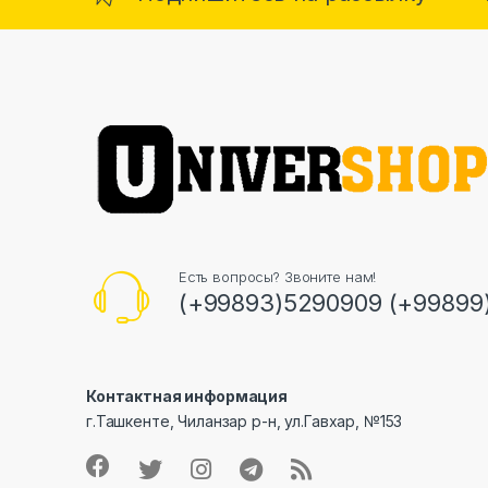
Есть вопросы? Звоните нам!
(+99893)5290909 (+99899
Контактная информация
г.Ташкенте, Чиланзар р-н, ул.Гавхар, №153