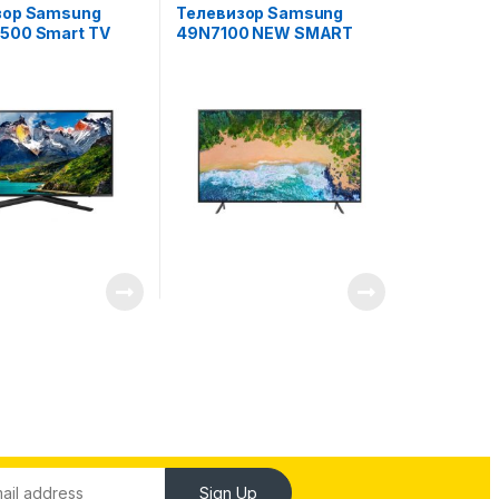
аудио
зор Samsung
Телевизор Samsung
500 Smart TV
49N7100 NEW SMART
Sign Up