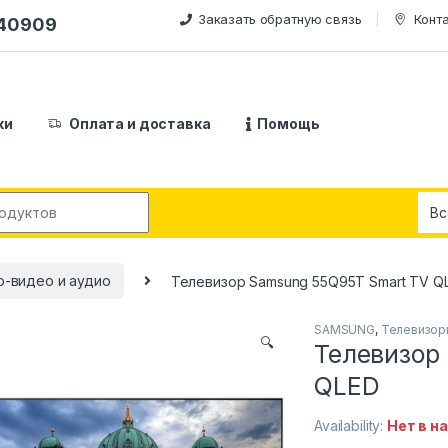
Заказать обратную связь
Конт
240909
ки
Оплата и доставка
Помощь
:
о-видео и аудио
Телевизор Samsung 55Q95T Smart TV Q
SAMSUNG
,
Телевизор
🔍
Телевизор
QLED
Availability:
Нет в н