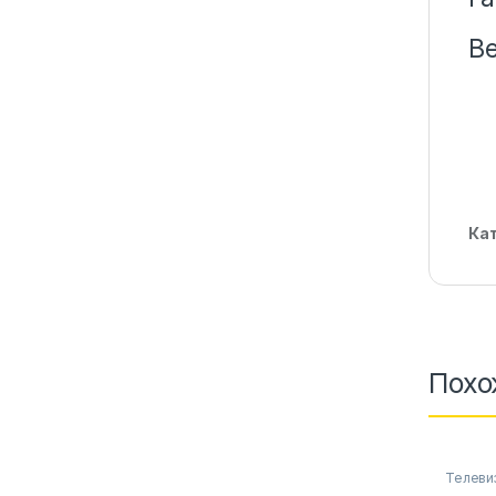
В
Ка
Похо
Телеви
фото-в