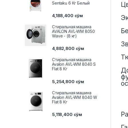
Sentaku 6 Кг Белый
Ц
4,188,400
сўм
Э
Стиральная машина
Б
AVALON AVL-WM 8050
Wave - (8 кг)
З
4,882,800
сўм
Т
Стиральная машина
Avalon AVL-WM 8040 S
Д
Flat 8 Кг
ф
5,254,800
сўм
о
Стиральная машина
Avalon AVL-WM 8040 W
Flat 8 Кг
Р
5,118,400
сўм
Г