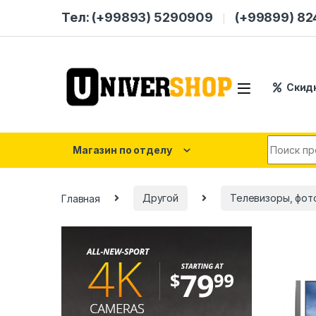
Skip to navigation
Skip to content
Тел: (+99893) 5290909
(+99899) 8
Скид
Search for
Магазин по отделу
Главная
Другой
Телевизоры, фот