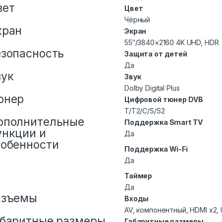
вет
Цвет
Чёрный
кран
Экран
55″/3840×2160 4K UHD, HDR
езопасность
Защита от детей
Да
вук
Звук
Dolby Digital Plus
юнер
Цифровой тюнер DVB
T/T2/C/S/S2
ополнительные
Поддержка Smart TV
ункции и
Да
собенности
Поддержка Wi-Fi
Да
Таймер
Да
азъемы
Входы
AV, компонентный, HDMI x2,
абаритные размеры
Габаритные размеры