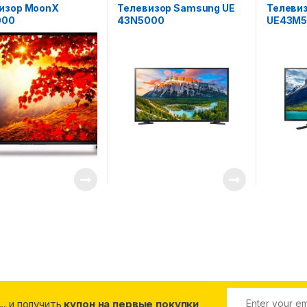
аудио
аудио
изор MoonX
Телевизор Samsung UE
Телеви
000
43N5000
UE43M5
... и получить
купон на первые покупки