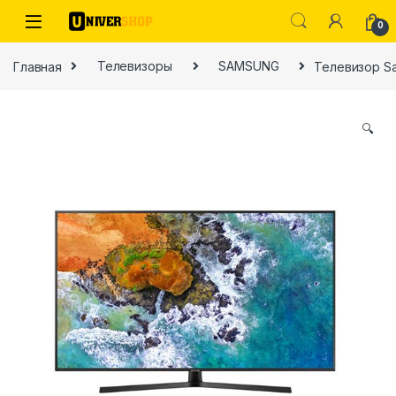
Skip to navigation
Skip to content
0
Главная
Телевизоры
SAMSUNG
Телевизор S
🔍
ы