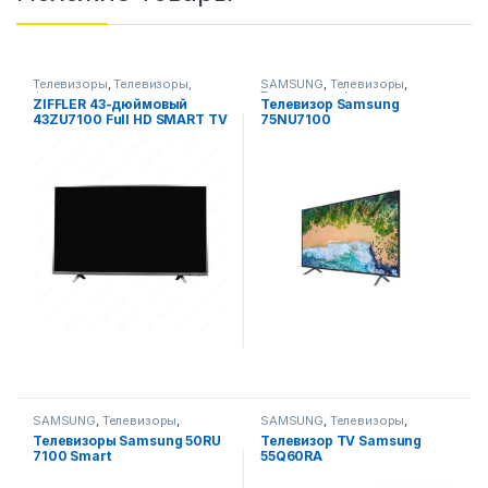
Телевизоры
,
Телевизоры,
SAMSUNG
,
Телевизоры
,
фото-видео и аудио
Телевизоры, фото-видео и
ZIFFLER 43-дюймовый
Телевизор Samsung
аудио
43ZU7100 Full HD SMART TV
75NU7100
SAMSUNG
,
Телевизоры
,
SAMSUNG
,
Телевизоры
,
Телевизоры, фото-видео и
Телевизоры, фото-видео и
Телевизоры Samsung 50RU
Телевизор TV Samsung
аудио
аудио
7100 Smart
55Q60RA