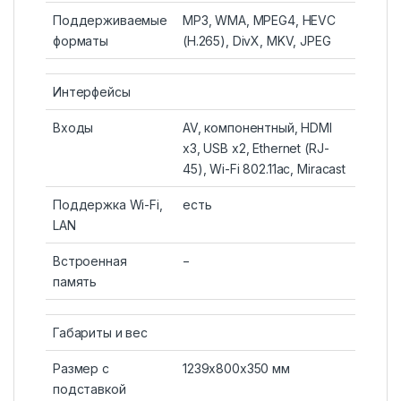
Поддерживаемые
MP3, WMA, MPEG4, HEVC
форматы
(H.265), DivX, MKV, JPEG
Интерфейсы
Входы
AV, компонентный, HDMI
x3, USB x2, Ethernet (RJ-
45), Wi-Fi 802.11ac, Miracast
Поддержка Wi-Fi,
есть
LAN
Встроенная
−
память
Габариты и вес
Размер с
1239x800x350 мм
подставкой