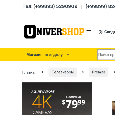
Skip to navigation
Skip to content
Тел: (+99893) 5290909
(+99899) 8
Скид
Search for
Магазин по отделу
Главная
Телевизоры
Premier