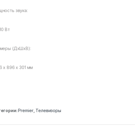
ность звука:
 10 Вт
меры (ДхШxВ):
6 x 896 x 301 мм
тегории:
Premier
,
Телевизоры