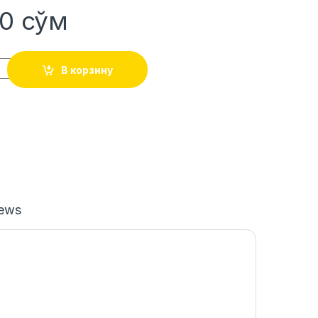
00
сўм
В корзину
iews