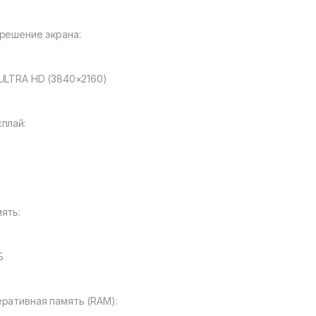
решение экрана:
ULTRA HD (3840×2160)
плай:
ять:
Б
ративная память (RAM):