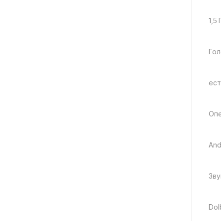
1,5 
Гол
ест
Опе
And
Зву
Dol