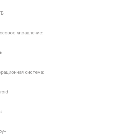
ГБ
осовое управление:
ь
рационная система:
roid
к:
by+