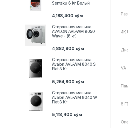
Sentaku 6 Кг Белый
Раз
4,188,400
сўм
Стиральная машина
AVALON AVL-WM 8050
4K 
Wave - (8 кг)
4,882,800
сўм
Дис
Стиральная машина
Avalon AVL-WM 8040 S
VA
Flat 8 Кг
5,254,800
сўм
Пам
Стиральная машина
Avalon AVL-WM 8040 W
Flat 8 Кг
8 Г
5,118,400
сўм
Опе