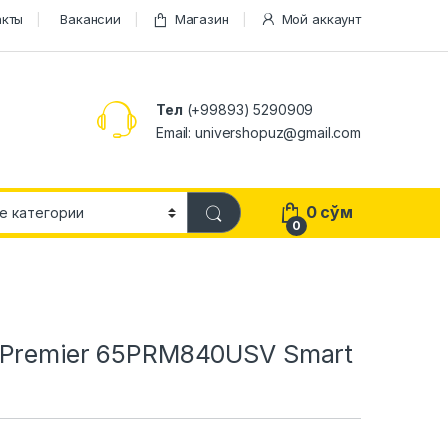
акты
Вакансии
Магазин
Мой аккаунт
Тел
(+99893) 5290909
Email: univershopuz@gmail.com
0
сўм
0
 Premier 65PRM840USV Smart