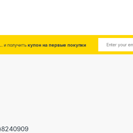
... и получить
купон на первые покупки
)8240909