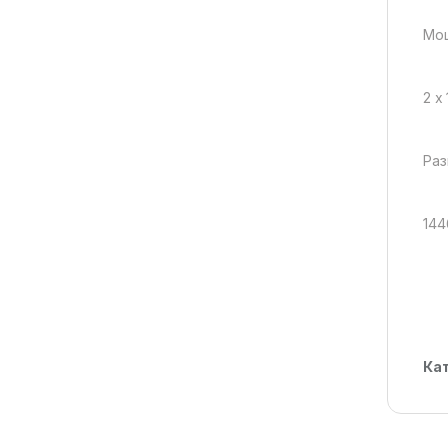
Мощ
2 x
Раз
144
Ка