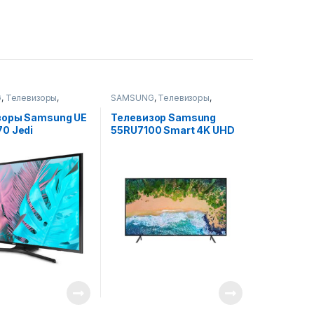
G
,
Телевизоры
,
SAMSUNG
,
Телевизоры
,
ры, фото-видео и
Телевизоры, фото-видео и
аудио
зоры Samsung UE
Телевизор Samsung
0 Jedi
55RU7100 Smart 4K UHD
TV