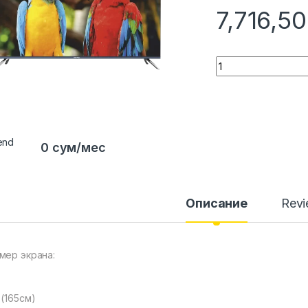
7,716,5
Quantity
0 сум/мес
Описание
Rev
мер экрана:
 (165см)