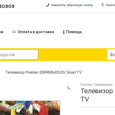
Заказать обратную связь
Конт
240909
ки
Оплата и доставка
Помощь
:
Телевизор Premier 65PRM840USV Smart TV
Premier
,
Телевизоры
🔍
Телевизор
TV