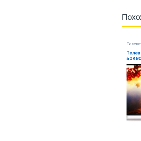
Похо
Телеви
фото-в
Телев
50K9