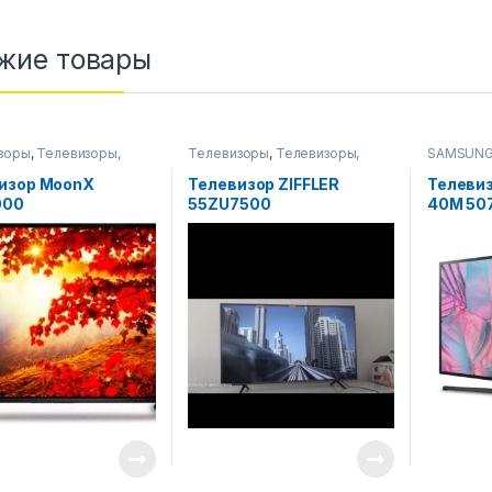
жие товары
зоры
,
Телевизоры,
Телевизоры
,
Телевизоры,
SAMSUN
идео и аудио
фото-видео и аудио
Телевизо
аудио
изор MoonX
Телевизор ZIFFLER
Телеви
000
55ZU7500
40M 507