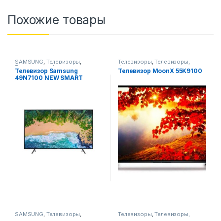
Похожие товары
SAMSUNG
,
Телевизоры
,
Телевизоры
,
Телевизоры,
Телевизоры, фото-видео и
фото-видео и аудио
Телевизор Samsung
Телевизор MoonX 55K9100
аудио
49N7100 NEW SMART
SAMSUNG
,
Телевизоры
,
Телевизоры
,
Телевизоры,
Телевизоры, фото-видео и
фото-видео и аудио