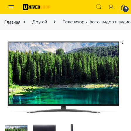
Skip to navigation
Skip to content
0
Главная
Другой
Телевизоры, фото-видео и аудио
🔍
ы