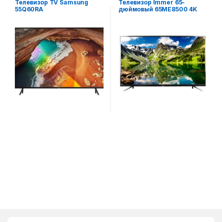
Телевизор TV Samsung
Телевизор Immer 65-
аудио
55Q60RA
дюймовый 65ME8500 4K
UHD Smart TV