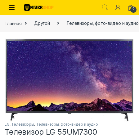
Skip to navigation
Skip to content
0
Главная
Другой
Телевизоры, фото-видео и аудио
🔍
ы
LG
,
Телевизоры
,
Телевизоры, фото-видео и аудио
Телевизор LG 55UM7300