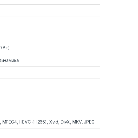
0 Вт)
динамика
 MPEG4, HEVC (H.265), Xvid, DivX, MKV, JPEG