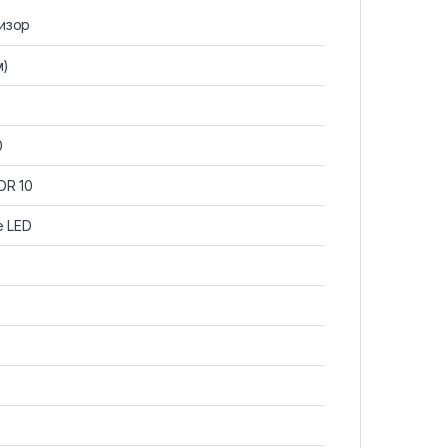
изор
м)
0
DR 10
e LED