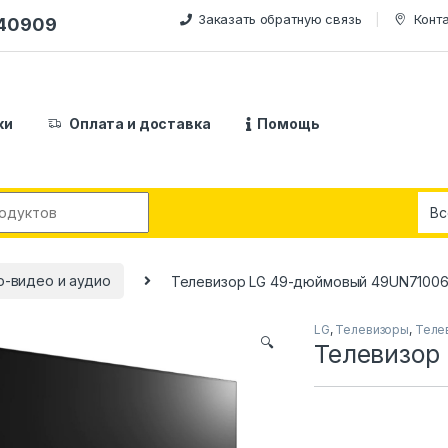
Заказать обратную связь
Конт
240909
ки
Оплата и доставка
Помощь
:
о-видео и аудио
Телевизор LG 49-дюймовый 49UN7100
LG
,
Телевизоры
,
Теле
🔍
Телевизор