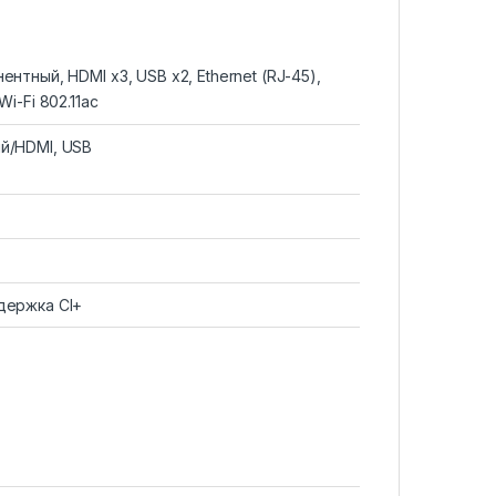
ентный, HDMI x3, USB x2, Ethernet (RJ-45),
Wi-Fi 802.11ac
й/HDMI, USB
держка CI+