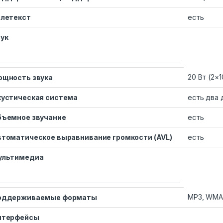
елетекст
есть
ук
20 Вт (2×1
ощность звука
кустическая система
есть два 
бъемное звучание
есть
втоматическое выравнивание громкости (AVL)
есть
ультимедиа
MP3, WMA,
оддерживаемые форматы
нтерфейсы