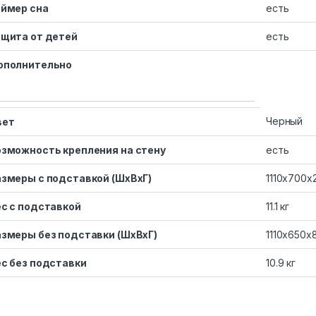
аймер сна
есть
щита от детей
есть
ополнительно
Черный
вет
зможность крепления на стену
есть
змеры с подставкой (ШxВxГ)
1110x700x
с с подставкой
11.1 кг
змеры без подставки (ШxВxГ)
1110x650x
с без подставки
10.9 кг