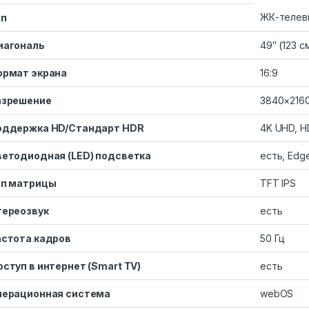
ЖК-телев
ип
иагональ
49″ (123 с
ормат экрана
16:9
азрешение
3840×216
оддержка HD/Стандарт HDR
4K UHD, H
етодиодная (LED) подсветка
есть, Edg
ип матрицы
TFT IPS
тереозвук
есть
стота кадров​
50 Гц
ступ в интернет (Smart TV)
есть
перационная система
webOS