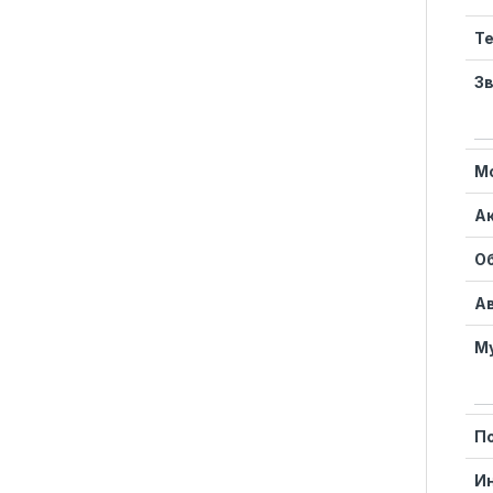
Т
Зв
М
А
О
А
М
П
И