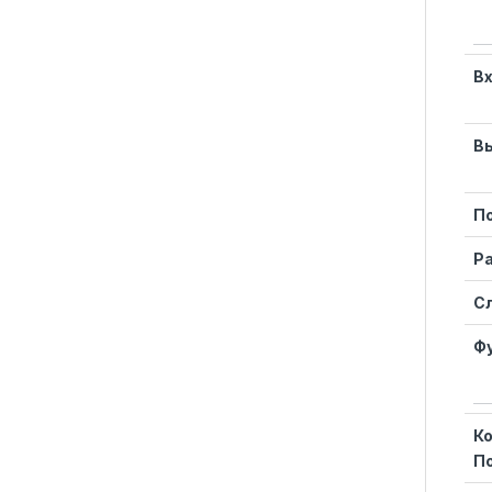
В
П
Р
Сл
Ф
Ко
П