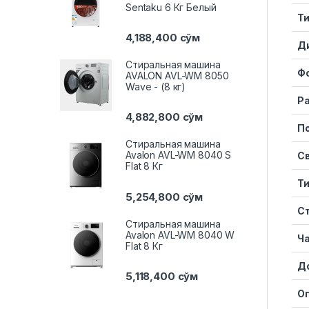
Sentaku 6 Кг Белый
Т
4,188,400
сўм
Д
Стиральная машина
Ф
AVALON AVL-WM 8050
Wave - (8 кг)
Р
4,882,800
сўм
П
Стиральная машина
Avalon AVL-WM 8040 S
Св
Flat 8 Кг
Т
5,254,800
сўм
С
Стиральная машина
Avalon AVL-WM 8040 W
Ча
Flat 8 Кг
До
5,118,400
сўм
О