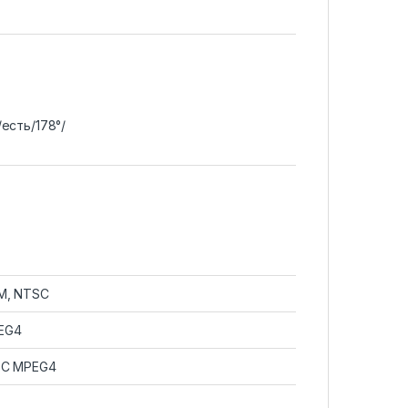
/есть/178°/
M, NTSC
EG4
-C MPEG4