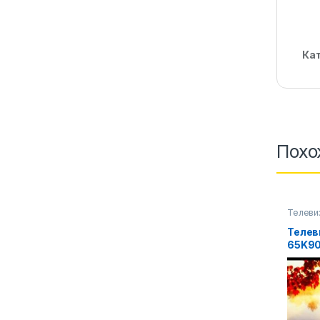
Ка
Похо
Телеви
фото-в
Телев
65K9