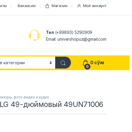
акты
Вакансии
Магазин
Мой аккаунт
Тел
(+99893) 5290909
Email: univershopuz@gmail.com
0
сўм
0
6
визоры, фото-видео и аудио
 LG 49-дюймовый 49UN71006