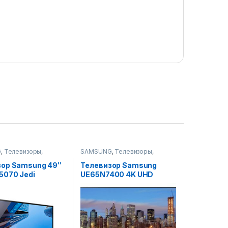
G
,
Телевизоры
,
SAMSUNG
,
Телевизоры
,
ры, фото-видео и
Телевизоры, фото-видео и
аудио
зор Samsung 49″
Телевизор Samsung
5070 Jedi
UE65N7400 4K UHD
Smart TV