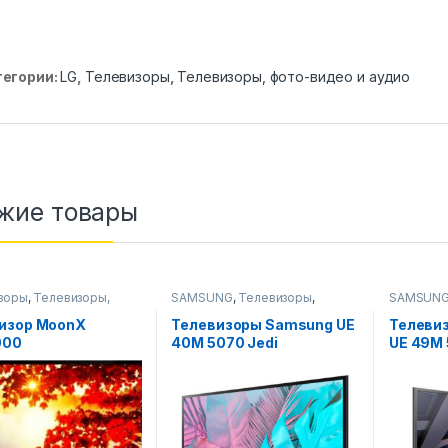
тегории:
LG
,
Телевизоры
,
Телевизоры, фото-видео и аудио
жие товары
зоры
,
Телевизоры,
SAMSUNG
,
Телевизоры
,
SAMSUN
идео и аудио
Телевизоры, фото-видео и
Телевизо
аудио
аудио
изор MoonX
Телевизоры Samsung UE
Телеви
000
40M 5070 Jedi
UE 49M 