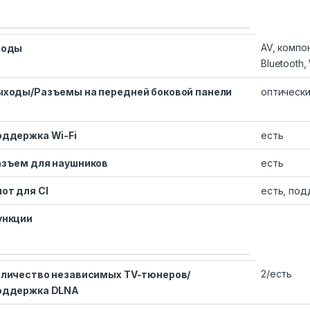
AV, компон
Входы
Bluetooth, 
ыходы/
Разъемы на передней боковой панели
оптически
оддержка Wi-Fi
есть
азъем для наушников
есть
от для CI
есть, под
ункции
2/есть
личество независимых TV-тюнеров​/
оддержка DLNA