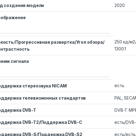
од создания модели
2020
зображение
250 кд/м2
ркость
/
Прогрессивная развертка/Угол обзора/
1300:1
онтрастность
рием сигнала
есть
оддержка стереозвука NICAM
оддержка телевизионных стандартов
PAL, SECA
оддержка DVB-T
DVB-T MP
оддержка DVB-T2/Поддержка DVB-C
есть/DVB
оддержка DVB-S/Поддержка DVB-S2
есть/есть