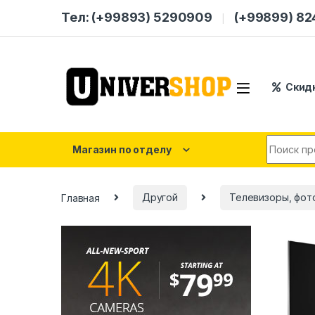
Skip to navigation
Skip to content
Тел: (+99893) 5290909
(+99899) 8
Скид
Search for
Магазин по отделу
Главная
Другой
Телевизоры, фот