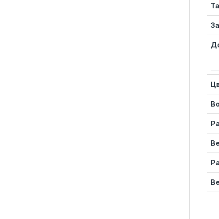
Т
За
Д
Ц
Во
Ра
Ве
Ра
Ве