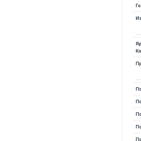
Г
И
Я
К
П
П
П
П
П
П