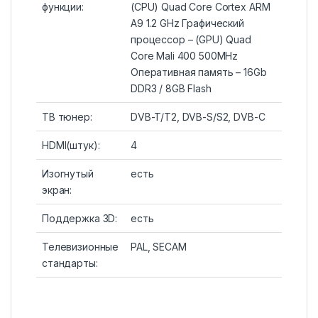
функции:
(CPU) Quad Core Cortex ARM
A9 1.2 GHz Графический
процессор – (GPU) Quad
Core Mali 400 500MHz
Оперативная память – 16Gb
DDR3 / 8GB Flash
ТВ тюнер:
DVB-T/T2, DVB-S/S2, DVB-C
HDMI(штук):
4
Изогнутый
есть
экран:
Поддержка 3D:
есть
Телевизионные
PAL, SECAM
стандарты: