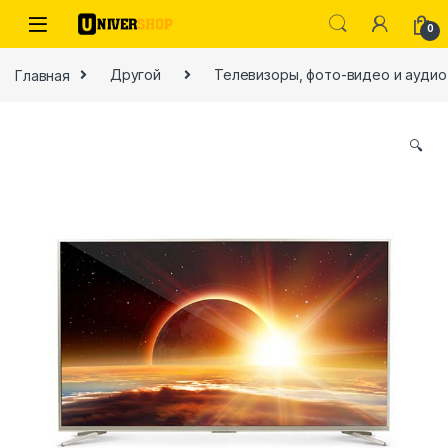
Skip to navigation
Skip to content
0
Главная
Другой
Телевизоры, фото-видео и аудио
🔍
ы