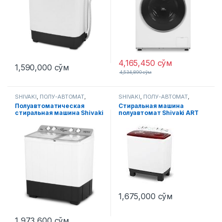
4,165,450
сўм
1,590,000
сўм
4,534,890
сўм
SHIVAKI
,
ПОЛУ-АВТОМАТ
,
SHIVAKI
,
ПОЛУ-АВТОМАТ
,
Стиральные машины
Стиральные машины
Полуавтоматическая
Стиральная машина
стиральная машина Shivaki
полуавтомат Shivaki ART
ART TG80P Сереб-й
TG 100 P 10 Кг
1,675,000
сўм
1,973,600
сўм