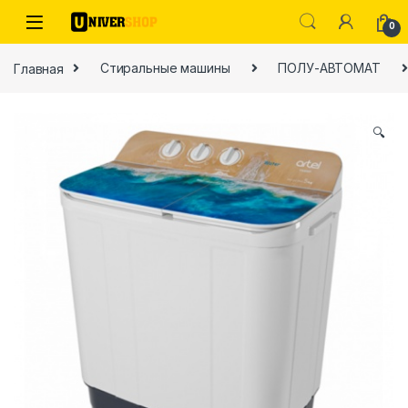
Skip to navigation
Skip to content
0
Главная
Стиральные машины
ПОЛУ-АВТОМАТ
🔍
ы