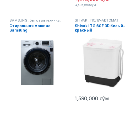
4,586,690
сўм
SAMSUNG
,
Бытовая техника
,
SHIVAKI
,
ПОЛУ-АВТОМАТ
,
Стиральные машины
Стиральные машины
Стиральная машина
Shivaki TG 60F 3D белый-
Samsung
красный
WW80J6210CSULD UZ
1,590,000
сўм